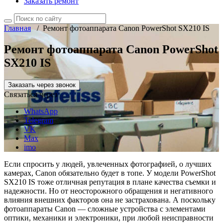
Заказать ремонт
Главная
/
Ремонт фотоаппарата Canon PowerShot SX210 IS
Ремонт фотоаппарата Canon PowerShot
SX210 IS
Заказать через звонок
Связаться через
WhatsApp
Telegram
VK
Max
imo
Если спросить у людей, увлеченных фотографией, о лучших
камерах, Canon обязательно будет в топе. У модели PowerShot
SX210 IS тоже отличная репутация в плане качества съемки и
надежности. Но от неосторожного обращения и негативного
влияния внешних факторов она не застрахована. А поскольку
фотоаппараты Canon — сложные устройства с элементами
оптики, механики и электроники, при любой неисправности