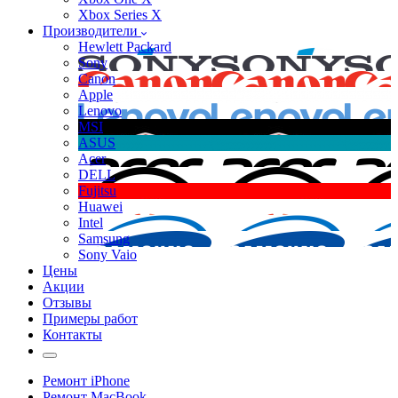
Xbox Series X
Производители
Hewlett Packard
Sony
Canon
Apple
Lenovo
MSI
ASUS
Acer
DELL
Fujitsu
Huawei
Intel
Samsung
Sony Vaio
Цены
Акции
Отзывы
Примеры работ
Контакты
Ремонт iPhone
Ремонт MacBook