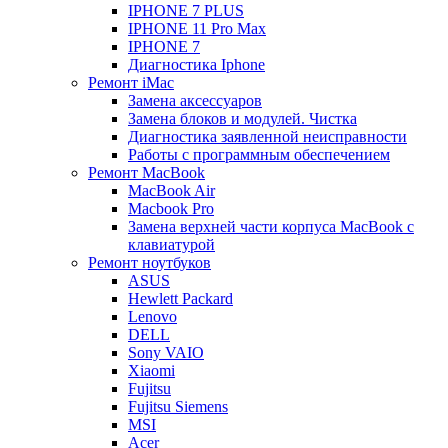
IPHONE 7 PLUS
IPHONE 11 Pro Max
IPHONE 7
Диагностика Iphone
Ремонт iMac
Замена аксессуаров
Замена блоков и модулей. Чистка
Диагностика заявленной неисправности
Работы с программным обеспечением
Ремонт MacBook
MacBook Air
Macbook Pro
Замена верхней части корпуса MacBook с
клавиатурой
Ремонт ноутбуков
ASUS
Hewlett Packard
Lenovo
DELL
Sony VAIO
Xiaomi
Fujitsu
Fujitsu Siemens
MSI
Acer