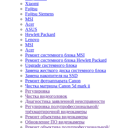
Xiaomi
Fujitsu
Fujitsu Siemens
MSI
Acer
ASUS
Hewlett Packard
Lenovo
MSI
Acer
Ремонт системного блока MSI
Ремонт системного блока Hewlett Packard
Upgrade системного блока
Замена жесткого диска системного блока
Замена накопителя на SSD
Ремонт фотоаппарата Canon
Чистка матрицы Canon 5d mark ii
Регулировка
Чистка видеоголовок
Диагностика заявленной неисправности
Регулировка полупрофессиональной/
трёхмартирочной видеокамеры
Ремонт объектива видеокамеры
Обновление ПО видеокамеры
Ремонт объектива полупрофессиональной/