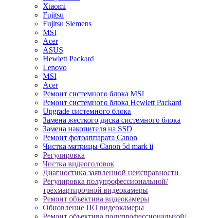
Xiaomi
Fujitsu
Fujitsu Siemens
MSI
Acer
ASUS
Hewlett Packard
Lenovo
MSI
Acer
Ремонт системного блока MSI
Ремонт системного блока Hewlett Packard
Upgrade системного блока
Замена жесткого диска системного блока
Замена накопителя на SSD
Ремонт фотоаппарата Canon
Чистка матрицы Canon 5d mark ii
Регулировка
Чистка видеоголовок
Диагностика заявленной неисправности
Регулировка полупрофессиональной/
трёхмартирочной видеокамеры
Ремонт объектива видеокамеры
Обновление ПО видеокамеры
Ремонт объектива полупрофессиональной/