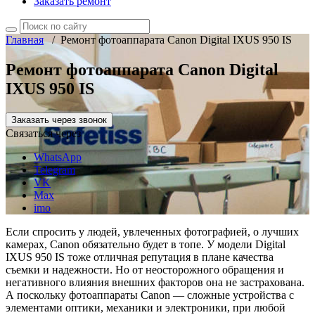
Заказать ремонт
Главная
/
Ремонт фотоаппарата Canon Digital IXUS 950 IS
Ремонт фотоаппарата Canon Digital
IXUS 950 IS
Заказать через звонок
Связаться через
WhatsApp
Telegram
VK
Max
imo
Если спросить у людей, увлеченных фотографией, о лучших
камерах, Canon обязательно будет в топе. У модели Digital
IXUS 950 IS тоже отличная репутация в плане качества
съемки и надежности. Но от неосторожного обращения и
негативного влияния внешних факторов она не застрахована.
А поскольку фотоаппараты Canon — сложные устройства с
элементами оптики, механики и электроники, при любой