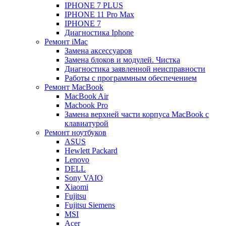
IPHONE 7 PLUS
IPHONE 11 Pro Max
IPHONE 7
Диагностика Iphone
Ремонт iMac
Замена аксессуаров
Замена блоков и модулей. Чистка
Диагностика заявленной неисправности
Работы с программным обеспечением
Ремонт MacBook
MacBook Air
Macbook Pro
Замена верхней части корпуса MacBook с
клавиатурой
Ремонт ноутбуков
ASUS
Hewlett Packard
Lenovo
DELL
Sony VAIO
Xiaomi
Fujitsu
Fujitsu Siemens
MSI
Acer