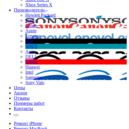
Xbox Series X
Производители
Hewlett Packard
Sony
Canon
Apple
Lenovo
MSI
ASUS
Acer
DELL
Fujitsu
Huawei
Intel
Samsung
Sony Vaio
Цены
Акции
Отзывы
Примеры работ
Контакты
Ремонт iPhone
Ремонт MacBook