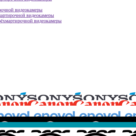
рочной видеокамеры
мартирочной видеокамеры
рёхмартирочной видеокамеры