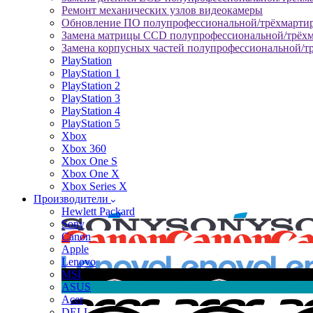
Ремонт механических узлов видеокамеры
Обновление ПО полупрофессиональной/трёхмарти
Замена матрицы CCD полупрофессиональной/трёх
Замена корпусных частей полупрофессиональной/т
PlayStation
PlayStation 1
PlayStation 2
PlayStation 3
PlayStation 4
PlayStation 5
Xbox
Xbox 360
Xbox One S
Xbox One X
Xbox Series X
Производители
Hewlett Packard
Sony
Canon
Apple
Lenovo
MSI
ASUS
Acer
DELL