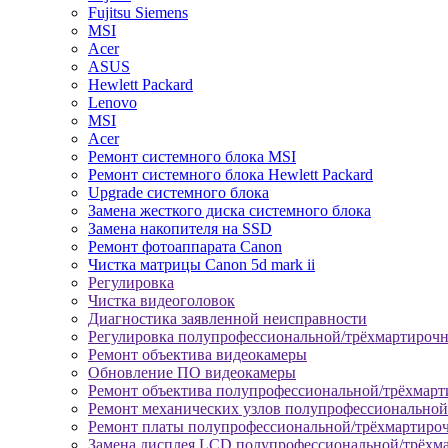
Fujitsu Siemens
MSI
Acer
ASUS
Hewlett Packard
Lenovo
MSI
Acer
Ремонт системного блока MSI
Ремонт системного блока Hewlett Packard
Upgrade системного блока
Замена жесткого диска системного блока
Замена накопителя на SSD
Ремонт фотоаппарата Canon
Чистка матрицы Canon 5d mark ii
Регулировка
Чистка видеоголовок
Диагностика заявленной неисправности
Регулировка полупрофессиональной/трёхмартироч
Ремонт объектива видеокамеры
Обновление ПО видеокамеры
Ремонт объектива полупрофессиональной/трёхмар
Ремонт механических узлов полупрофессионально
Ремонт платы полупрофессиональной/трёхмартиро
Замена дисплея LCD полупрофессиональной/трёхм