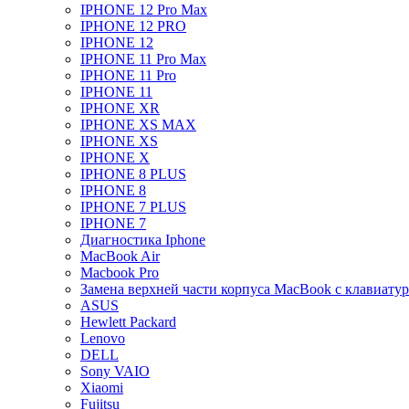
IPHONE 12 Pro Max
IPHONE 12 PRO
IPHONE 12
IPHONE 11 Pro Max
IPHONE 11 Pro
IPHONE 11
IPHONE XR
IPHONE XS MAX
IPHONE XS
IPHONE X
IPHONE 8 PLUS
IPHONE 8
IPHONE 7 PLUS
IPHONE 7
Диагностика Iphone
MacBook Air
Macbook Pro
Замена верхней части корпуса MacBook с клавиату
ASUS
Hewlett Packard
Lenovo
DELL
Sony VAIO
Xiaomi
Fujitsu