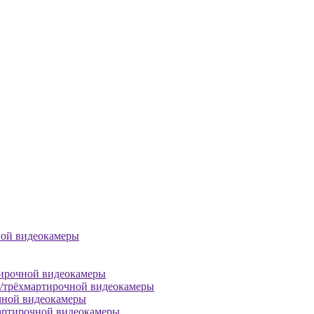
ной видеокамеры
тирочной видеокамеры
й/трёхмартирочной видеокамеры
чной видеокамеры
артирочной видеокамеры