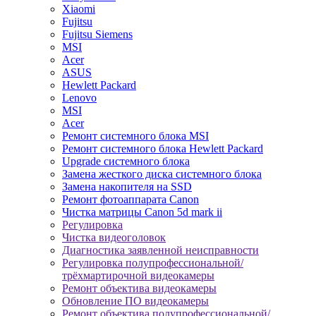
Xiaomi
Fujitsu
Fujitsu Siemens
MSI
Acer
ASUS
Hewlett Packard
Lenovo
MSI
Acer
Ремонт системного блока MSI
Ремонт системного блока Hewlett Packard
Upgrade системного блока
Замена жесткого диска системного блока
Замена накопителя на SSD
Ремонт фотоаппарата Canon
Чистка матрицы Canon 5d mark ii
Регулировка
Чистка видеоголовок
Диагностика заявленной неисправности
Регулировка полупрофессиональной/
трёхмартирочной видеокамеры
Ремонт объектива видеокамеры
Обновление ПО видеокамеры
Ремонт объектива полупрофессиональной/