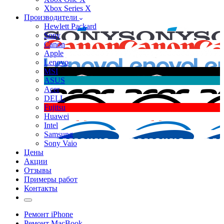
Xbox Series X
Производители
Hewlett Packard
Sony
Canon
Apple
Lenovo
MSI
ASUS
Acer
DELL
Fujitsu
Huawei
Intel
Samsung
Sony Vaio
Цены
Акции
Отзывы
Примеры работ
Контакты
Ремонт iPhone
Ремонт MacBook