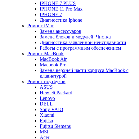
IPHONE 7 PLUS
IPHONE 11 Pro Max
IPHONE 7
Диагностика Iphone
Ремонт iMac
Замена аксессуаров
Замена блоков и модулей. Чистка
Диагностика заявленной неисправности
Работы с программным обеспечением
Ремонт MacBook
MacBook Air
Macbook Pro
Замена верхней части корпуса MacBook с
клавиатурой
Ремонт ноутбуков
ASUS
Hewlett Packard
Lenovo
DELL
Sony VAIO
Xiaomi
Fujitsu
Fujitsu Siemens
MSI
Acer