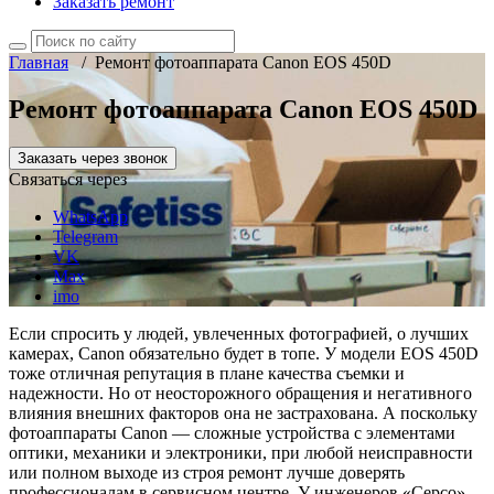
Заказать ремонт
Главная
/
Ремонт фотоаппарата Canon EOS 450D
Ремонт фотоаппарата Canon EOS 450D
Заказать через звонок
Связаться через
WhatsApp
Telegram
VK
Max
imo
Если спросить у людей, увлеченных фотографией, о лучших
камерах, Canon обязательно будет в топе. У модели EOS 450D
тоже отличная репутация в плане качества съемки и
надежности. Но от неосторожного обращения и негативного
влияния внешних факторов она не застрахована. А поскольку
фотоаппараты Canon — сложные устройства с элементами
оптики, механики и электроники, при любой неисправности
или полном выходе из строя ремонт лучше доверять
профессионалам в сервисном центре. У инженеров «Серсо»