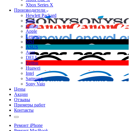
Xbox Series X
Производители
Hewlett Packard
Sony
Canon
Apple
Lenovo
MSI
ASUS
Acer
DELL
Fujitsu
Huawei
Intel
Samsung
Sony Vaio
Цены
Акции
Отзывы
Примеры работ
Контакты
Ремонт iPhone
Ремонт MacBook