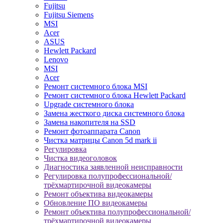
Fujitsu
Fujitsu Siemens
MSI
Acer
ASUS
Hewlett Packard
Lenovo
MSI
Acer
Ремонт системного блока MSI
Ремонт системного блока Hewlett Packard
Upgrade системного блока
Замена жесткого диска системного блока
Замена накопителя на SSD
Ремонт фотоаппарата Canon
Чистка матрицы Canon 5d mark ii
Регулировка
Чистка видеоголовок
Диагностика заявленной неисправности
Регулировка полупрофессиональной/
трёхмартирочной видеокамеры
Ремонт объектива видеокамеры
Обновление ПО видеокамеры
Ремонт объектива полупрофессиональной/
трёхмартирочной видеокамеры