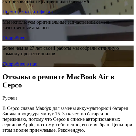
авторизованный крупнейшими брендами
Посмотреть сертификаты
Мы используем оригинальные запчасти или самые
качественные аналоги
Подробнее
Более чем за 27 лет своей работы мы собрали отличную
команду профессионалов
Подробнее о нас
Отзывы о ремонте MacBook Air в
Серсо
Руслан
В Серсо сдавал Макбук для замены аккумуляторной батареи.
Заняла процедура минут 15. За качество батареи не
переживаю, потому что Серсо в списке авторизованных
сервисов Apple, поэтому, собственно, его и выбрал. Цены при
этом вполне приемлемые. Рекомендую.