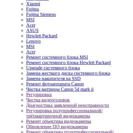
Xiaomi
Fujitsu
Fujitsu Siemens
MSI
Acer
ASUS
Hewlett Packard
Lenovo
MSI
Acer
Ремонт системного блока MSI
Ремонт системного блока Hewlett Packard
Upgrade системного блока
Замена жесткого диска системного блока
Замена накопителя на SSD
Ремонт фотоаппарата Canon
Чистка матрицы Canon 5d mark ii
Регулировка
Чистка видеоголовок
Диагностика заявленной неисправности
Регулировка полупрофессиональной/
трёхмартирочной видеокамеры
Ремонт объектива видеокамеры
Обновление ПО видеокамеры
Ремонт объектива полупрофессиональной/