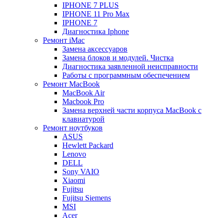
IPHONE 7 PLUS
IPHONE 11 Pro Max
IPHONE 7
Диагностика Iphone
Ремонт iMac
Замена аксессуаров
Замена блоков и модулей. Чистка
Диагностика заявленной неисправности
Работы с программным обеспечением
Ремонт MacBook
MacBook Air
Macbook Pro
Замена верхней части корпуса MacBook с
клавиатурой
Ремонт ноутбуков
ASUS
Hewlett Packard
Lenovo
DELL
Sony VAIO
Xiaomi
Fujitsu
Fujitsu Siemens
MSI
Acer