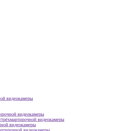
ной видеокамеры
тирочной видеокамеры
й/трёхмартирочной видеокамеры
чной видеокамеры
артирочной видеокамеры