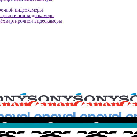
рочной видеокамеры
мартирочной видеокамеры
рёхмартирочной видеокамеры