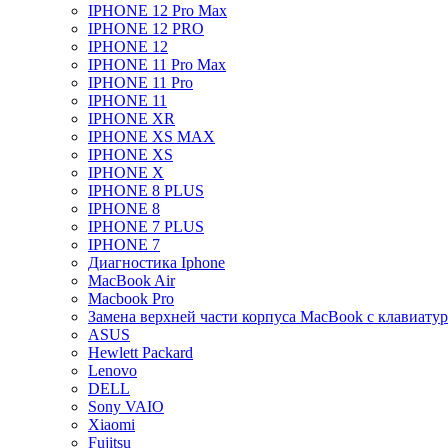
IPHONE 12 Pro Max
IPHONE 12 PRO
IPHONE 12
IPHONE 11 Pro Max
IPHONE 11 Pro
IPHONE 11
IPHONE XR
IPHONE XS MAX
IPHONE XS
IPHONE X
IPHONE 8 PLUS
IPHONE 8
IPHONE 7 PLUS
IPHONE 7
Диагностика Iphone
MacBook Air
Macbook Pro
Замена верхней части корпуса MacBook с клавиату
ASUS
Hewlett Packard
Lenovo
DELL
Sony VAIO
Xiaomi
Fujitsu