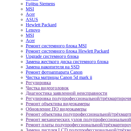
Fujitsu Siemens
MSI
Acer
ASUS
Hewlett Packard
Lenovo
MSI
Acer
Ремонт системного блока MSI
Ремонт системного блока Hewlett Packard
Upgrade системного блока
Замена жесткого диска системного блока
Замена накопителя на SSD
Ремонт фотоаппарата Canon
Чистка матрицы Canon 5d mark ii
Регулировка
Чистка видеоголовок
Диагностика заявленной неисправности
Регулировка полупрофессиональной/трёхмартироч
Ремонт объектива видеокамеры
Обновление ПО видеокамеры
Ремонт объектива полупрофессиональной/трёхмар
Ремонт механических узлов полупрофессионально
Ремонт платы полупрофессиональной/трёхмартиро
Замена дисплея LCD полупрофессиональной/трёхм