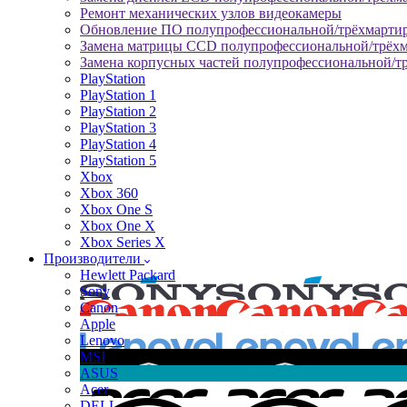
Ремонт механических узлов видеокамеры
Обновление ПО полупрофессиональной/трёхмарти
Замена матрицы CCD полупрофессиональной/трёх
Замена корпусных частей полупрофессиональной/т
PlayStation
PlayStation 1
PlayStation 2
PlayStation 3
PlayStation 4
PlayStation 5
Xbox
Xbox 360
Xbox One S
Xbox One X
Xbox Series X
Производители
Hewlett Packard
Sony
Canon
Apple
Lenovo
MSI
ASUS
Acer
DELL