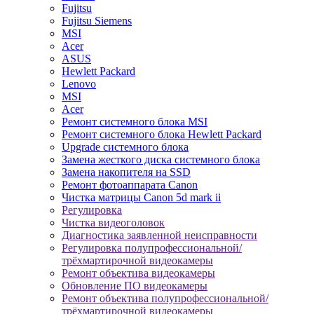
Fujitsu
Fujitsu Siemens
MSI
Acer
ASUS
Hewlett Packard
Lenovo
MSI
Acer
Ремонт системного блока MSI
Ремонт системного блока Hewlett Packard
Upgrade системного блока
Замена жесткого диска системного блока
Замена накопителя на SSD
Ремонт фотоаппарата Canon
Чистка матрицы Canon 5d mark ii
Регулировка
Чистка видеоголовок
Диагностика заявленной неисправности
Регулировка полупрофессиональной/
трёхмартирочной видеокамеры
Ремонт объектива видеокамеры
Обновление ПО видеокамеры
Ремонт объектива полупрофессиональной/
трёхмартирочной видеокамеры