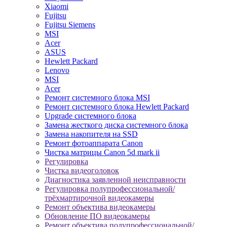
Xiaomi
Fujitsu
Fujitsu Siemens
MSI
Acer
ASUS
Hewlett Packard
Lenovo
MSI
Acer
Ремонт системного блока MSI
Ремонт системного блока Hewlett Packard
Upgrade системного блока
Замена жесткого диска системного блока
Замена накопителя на SSD
Ремонт фотоаппарата Canon
Чистка матрицы Canon 5d mark ii
Регулировка
Чистка видеоголовок
Диагностика заявленной неисправности
Регулировка полупрофессиональной/
трёхмартирочной видеокамеры
Ремонт объектива видеокамеры
Обновление ПО видеокамеры
Ремонт объектива полупрофессиональной/