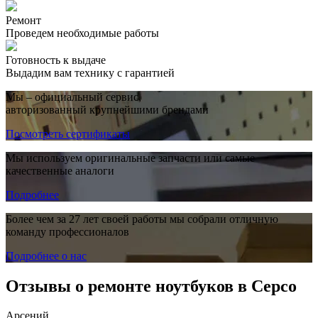
Ремонт
Проведем необходимые работы
Готовность к выдаче
Выдадим вам технику с гарантией
Мы – официальный сервис,
авторизованный крупнейшими брендами
Посмотреть сертификаты
Мы используем оригинальные запчасти или самые
качественные аналоги
Подробнее
Более чем за 27 лет своей работы мы собрали отличную
команду профессионалов
Подробнее о нас
Отзывы о ремонте ноутбуков в Серсо
Арсений