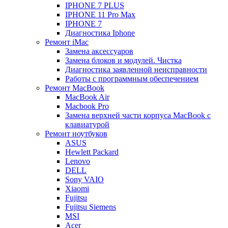
IPHONE 7 PLUS
IPHONE 11 Pro Max
IPHONE 7
Диагностика Iphone
Ремонт iMac
Замена аксессуаров
Замена блоков и модулей. Чистка
Диагностика заявленной неисправности
Работы с программным обеспечением
Ремонт MacBook
MacBook Air
Macbook Pro
Замена верхней части корпуса MacBook с
клавиатурой
Ремонт ноутбуков
ASUS
Hewlett Packard
Lenovo
DELL
Sony VAIO
Xiaomi
Fujitsu
Fujitsu Siemens
MSI
Acer