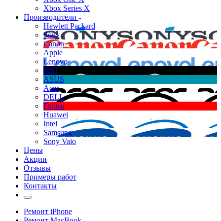
Xbox Series X
Производители
Hewlett Packard
Sony
Canon
Apple
Lenovo
MSI
ASUS
Acer
DELL
Fujitsu
Huawei
Intel
Samsung
Sony Vaio
Цены
Акции
Отзывы
Примеры работ
Контакты
Ремонт iPhone
Ремонт MacBook