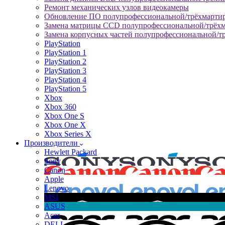
Ремонт механических узлов видеокамеры
Обновление ПО полупрофессиональной/трёхмарти
Замена матрицы CCD полупрофессиональной/трёх
Замена корпусных частей полупрофессиональной/т
PlayStation
PlayStation 1
PlayStation 2
PlayStation 3
PlayStation 4
PlayStation 5
Xbox
Xbox 360
Xbox One S
Xbox One X
Xbox Series X
Производители
Hewlett Packard
Sony
Canon
Apple
Lenovo
MSI
ASUS
Acer
DELL