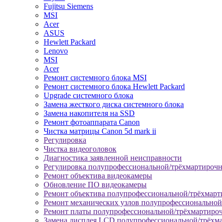
Fujitsu Siemens
MSI
Acer
ASUS
Hewlett Packard
Lenovo
MSI
Acer
Ремонт системного блока MSI
Ремонт системного блока Hewlett Packard
Upgrade системного блока
Замена жесткого диска системного блока
Замена накопителя на SSD
Ремонт фотоаппарата Canon
Чистка матрицы Canon 5d mark ii
Регулировка
Чистка видеоголовок
Диагностика заявленной неисправности
Регулировка полупрофессиональной/трёхмартироч
Ремонт объектива видеокамеры
Обновление ПО видеокамеры
Ремонт объектива полупрофессиональной/трёхмар
Ремонт механических узлов полупрофессионально
Ремонт платы полупрофессиональной/трёхмартиро
Замена дисплея LCD полупрофессиональной/трёхм