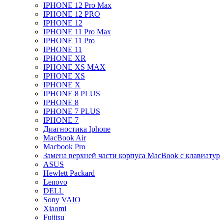
IPHONE 12 Pro Max
IPHONE 12 PRO
IPHONE 12
IPHONE 11 Pro Max
IPHONE 11 Pro
IPHONE 11
IPHONE XR
IPHONE XS MAX
IPHONE XS
IPHONE X
IPHONE 8 PLUS
IPHONE 8
IPHONE 7 PLUS
IPHONE 7
Диагностика Iphone
MacBook Air
Macbook Pro
Замена верхней части корпуса MacBook с клавиату
ASUS
Hewlett Packard
Lenovo
DELL
Sony VAIO
Xiaomi
Fujitsu