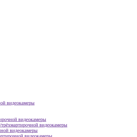
ной видеокамеры
тирочной видеокамеры
й/трёхмартирочной видеокамеры
чной видеокамеры
артирочной видеокамеры