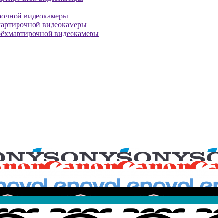
рочной видеокамеры
мартирочной видеокамеры
рёхмартирочной видеокамеры