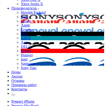
Xbox Series X
Производители
Hewlett Packard
Sony
Canon
Apple
Lenovo
MSI
ASUS
Acer
DELL
Fujitsu
Huawei
Intel
Samsung
Sony Vaio
Цены
Акции
Отзывы
Примеры работ
Контакты
Ремонт iPhone
Ремонт MacBook