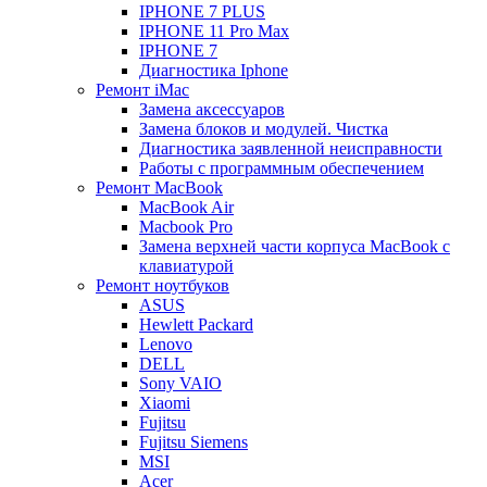
IPHONE 7 PLUS
IPHONE 11 Pro Max
IPHONE 7
Диагностика Iphone
Ремонт iMac
Замена аксессуаров
Замена блоков и модулей. Чистка
Диагностика заявленной неисправности
Работы с программным обеспечением
Ремонт MacBook
MacBook Air
Macbook Pro
Замена верхней части корпуса MacBook с
клавиатурой
Ремонт ноутбуков
ASUS
Hewlett Packard
Lenovo
DELL
Sony VAIO
Xiaomi
Fujitsu
Fujitsu Siemens
MSI
Acer