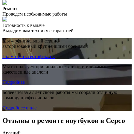
Ремонт
Проведем необходимые работы
Готовность к выдаче
Выдадим вам технику с гарантией
Мы – официальный сервис,
авторизованный крупнейшими брендами
Посмотреть сертификаты
Мы используем оригинальные запчасти или самые
качественные аналоги
Подробнее
Более чем за 27 лет своей работы мы собрали отличную
команду профессионалов
Подробнее о нас
Отзывы о ремонте ноутбуков в Серсо
Арсений