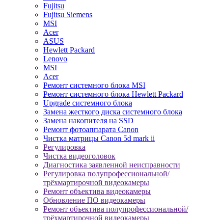
Fujitsu
Fujitsu Siemens
MSI
Acer
ASUS
Hewlett Packard
Lenovo
MSI
Acer
Ремонт системного блока MSI
Ремонт системного блока Hewlett Packard
Upgrade системного блока
Замена жесткого диска системного блока
Замена накопителя на SSD
Ремонт фотоаппарата Canon
Чистка матрицы Canon 5d mark ii
Регулировка
Чистка видеоголовок
Диагностика заявленной неисправности
Регулировка полупрофессиональной/
трёхмартирочной видеокамеры
Ремонт объектива видеокамеры
Обновление ПО видеокамеры
Ремонт объектива полупрофессиональной/
трёхмартирочной видеокамеры