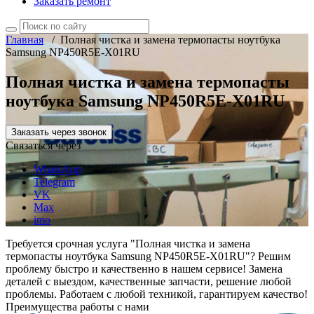
Заказать ремонт
Главная
/
Полная чистка и замена термопасты ноутбука
Samsung NP450R5E-X01RU
Полная чистка и замена термопасты
ноутбука Samsung NP450R5E-X01RU
Заказать через звонок
Связаться через
WhatsApp
Telegram
VK
Max
imo
Требуется срочная услуга "Полная чистка и замена
термопасты ноутбука Samsung NP450R5E-X01RU"? Решим
проблему быстро и качественно в нашем сервисе! Замена
деталей с выездом, качественные запчасти, решение любой
проблемы. Работаем с любой техникой, гарантируем качество!
Преимущества работы с нами