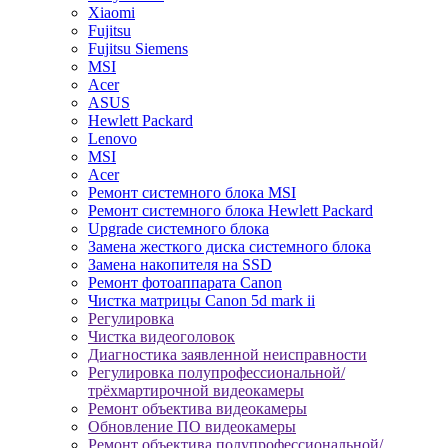
Xiaomi
Fujitsu
Fujitsu Siemens
MSI
Acer
ASUS
Hewlett Packard
Lenovo
MSI
Acer
Ремонт системного блока MSI
Ремонт системного блока Hewlett Packard
Upgrade системного блока
Замена жесткого диска системного блока
Замена накопителя на SSD
Ремонт фотоаппарата Canon
Чистка матрицы Canon 5d mark ii
Регулировка
Чистка видеоголовок
Диагностика заявленной неисправности
Регулировка полупрофессиональной/
трёхмартирочной видеокамеры
Ремонт объектива видеокамеры
Обновление ПО видеокамеры
Ремонт объектива полупрофессиональной/