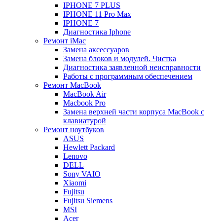
IPHONE 7 PLUS
IPHONE 11 Pro Max
IPHONE 7
Диагностика Iphone
Ремонт iMac
Замена аксессуаров
Замена блоков и модулей. Чистка
Диагностика заявленной неисправности
Работы с программным обеспечением
Ремонт MacBook
MacBook Air
Macbook Pro
Замена верхней части корпуса MacBook с
клавиатурой
Ремонт ноутбуков
ASUS
Hewlett Packard
Lenovo
DELL
Sony VAIO
Xiaomi
Fujitsu
Fujitsu Siemens
MSI
Acer