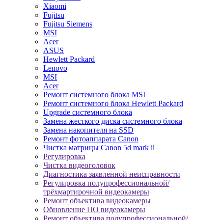
Xiaomi
Fujitsu
Fujitsu Siemens
MSI
Acer
ASUS
Hewlett Packard
Lenovo
MSI
Acer
Ремонт системного блока MSI
Ремонт системного блока Hewlett Packard
Upgrade системного блока
Замена жесткого диска системного блока
Замена накопителя на SSD
Ремонт фотоаппарата Canon
Чистка матрицы Canon 5d mark ii
Регулировка
Чистка видеоголовок
Диагностика заявленной неисправности
Регулировка полупрофессиональной/
трёхмартирочной видеокамеры
Ремонт объектива видеокамеры
Обновление ПО видеокамеры
Ремонт объектива полупрофессиональной/