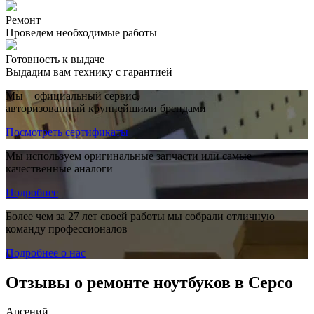
Ремонт
Проведем необходимые работы
Готовность к выдаче
Выдадим вам технику с гарантией
Мы – официальный сервис,
авторизованный крупнейшими брендами
Посмотреть сертификаты
Мы используем оригинальные запчасти или самые
качественные аналоги
Подробнее
Более чем за 27 лет своей работы мы собрали отличную
команду профессионалов
Подробнее о нас
Отзывы о ремонте ноутбуков в Серсо
Арсений