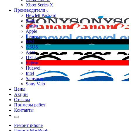
Xbox Series X
Производители
Hewlett Packard
Sony
Canon
Apple
Lenovo
MSI
ASUS
Acer
DELL
Fujitsu
Huawei
Intel
Samsung
Sony Vaio
Цены
Акции
Отзывы
Примеры работ
Контакты
Ремонт iPhone
Ремонт MacBook