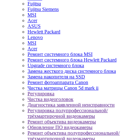
Fujitsu
Fujitsu Siemens
MSI
Acer
ASUS
Hewlett Packard
Lenovo
MSI
Acer
Ремонт системного блока MSI
Ремонт системного блока Hewlett Packard
Upgrade системного блока
Замена жесткого диска системного блока
Замена накопителя на SSD
Ремонт фотоаппарата Canon
Чистка матрицы Canon 5d mark ii
Регулировка
Чистка видеоголовок
Диагностика заявленной неисправности
Регулировка полупрофессиональной/
трёхмартирочной видеокамеры
Ремонт объектива видеокамеры
Обновление ПО видеокамеры
Ремонт объектива полупрофессиональной/
трёхмартирочной видеокамеры