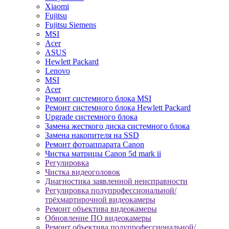
Xiaomi
Fujitsu
Fujitsu Siemens
MSI
Acer
ASUS
Hewlett Packard
Lenovo
MSI
Acer
Ремонт системного блока MSI
Ремонт системного блока Hewlett Packard
Upgrade системного блока
Замена жесткого диска системного блока
Замена накопителя на SSD
Ремонт фотоаппарата Canon
Чистка матрицы Canon 5d mark ii
Регулировка
Чистка видеоголовок
Диагностика заявленной неисправности
Регулировка полупрофессиональной/
трёхмартирочной видеокамеры
Ремонт объектива видеокамеры
Обновление ПО видеокамеры
Ремонт объектива полупрофессиональной/