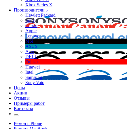
Xbox Series X
Производители
Hewlett Packard
Sony
Canon
Apple
Lenovo
MSI
ASUS
Acer
DELL
Fujitsu
Huawei
Intel
Samsung
Sony Vaio
Цены
Акции
Отзывы
Примеры работ
Контакты
Ремонт iPhone
Ремонт MacBook