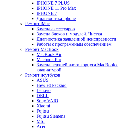
IPHONE 7 PLUS
IPHONE 11 Pro Max
IPHONE 7
Диагностика Iphone
Ремонт iMac
Замена аксессуаров
Замена блоков и модулей. Чистка
Диагностика заявленной неисправности
Работы с программным обеспечением
Ремонт MacBook
MacBook Air
Macbook Pro
Замена верхней части корпуса MacBook с
клавиатурой
Ремонт ноутбуков
ASUS
Hewlett Packard
Lenovo
DELL
Sony VAIO
Xiaomi
Fujitsu
Fujitsu Siemens
MSI
Acer