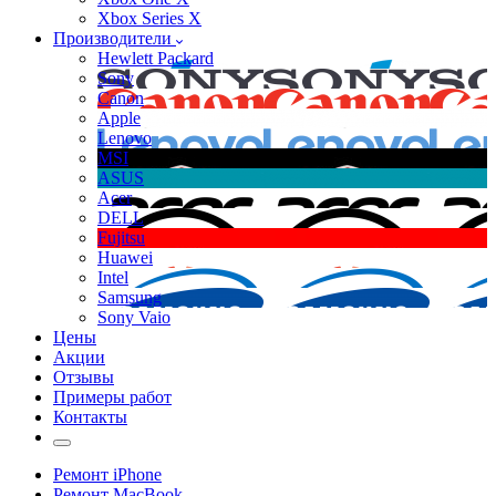
Xbox Series X
Производители
Hewlett Packard
Sony
Canon
Apple
Lenovo
MSI
ASUS
Acer
DELL
Fujitsu
Huawei
Intel
Samsung
Sony Vaio
Цены
Акции
Отзывы
Примеры работ
Контакты
Ремонт iPhone
Ремонт MacBook