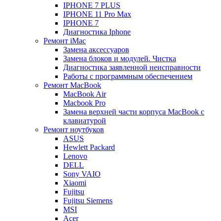
IPHONE 7 PLUS
IPHONE 11 Pro Max
IPHONE 7
Диагностика Iphone
Ремонт iMac
Замена аксессуаров
Замена блоков и модулей. Чистка
Диагностика заявленной неисправности
Работы с программным обеспечением
Ремонт MacBook
MacBook Air
Macbook Pro
Замена верхней части корпуса MacBook с
клавиатурой
Ремонт ноутбуков
ASUS
Hewlett Packard
Lenovo
DELL
Sony VAIO
Xiaomi
Fujitsu
Fujitsu Siemens
MSI
Acer