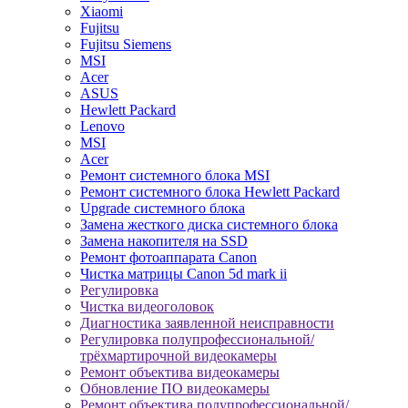
Xiaomi
Fujitsu
Fujitsu Siemens
MSI
Acer
ASUS
Hewlett Packard
Lenovo
MSI
Acer
Ремонт системного блока MSI
Ремонт системного блока Hewlett Packard
Upgrade системного блока
Замена жесткого диска системного блока
Замена накопителя на SSD
Ремонт фотоаппарата Canon
Чистка матрицы Canon 5d mark ii
Регулировка
Чистка видеоголовок
Диагностика заявленной неисправности
Регулировка полупрофессиональной/
трёхмартирочной видеокамеры
Ремонт объектива видеокамеры
Обновление ПО видеокамеры
Ремонт объектива полупрофессиональной/