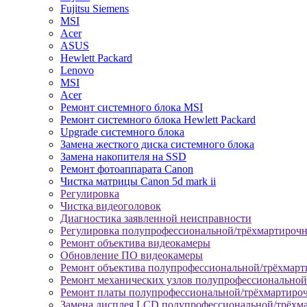
Fujitsu Siemens
MSI
Acer
ASUS
Hewlett Packard
Lenovo
MSI
Acer
Ремонт системного блока MSI
Ремонт системного блока Hewlett Packard
Upgrade системного блока
Замена жесткого диска системного блока
Замена накопителя на SSD
Ремонт фотоаппарата Canon
Чистка матрицы Canon 5d mark ii
Регулировка
Чистка видеоголовок
Диагностика заявленной неисправности
Регулировка полупрофессиональной/трёхмартироч
Ремонт объектива видеокамеры
Обновление ПО видеокамеры
Ремонт объектива полупрофессиональной/трёхмар
Ремонт механических узлов полупрофессионально
Ремонт платы полупрофессиональной/трёхмартиро
Замена дисплея LCD полупрофессиональной/трёхм