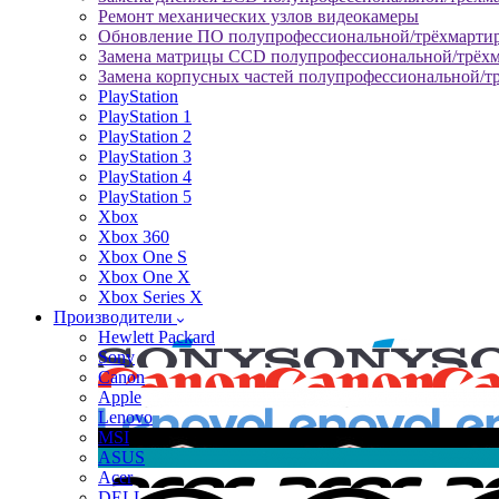
Ремонт механических узлов видеокамеры
Обновление ПО полупрофессиональной/трёхмарти
Замена матрицы CCD полупрофессиональной/трёх
Замена корпусных частей полупрофессиональной/т
PlayStation
PlayStation 1
PlayStation 2
PlayStation 3
PlayStation 4
PlayStation 5
Xbox
Xbox 360
Xbox One S
Xbox One X
Xbox Series X
Производители
Hewlett Packard
Sony
Canon
Apple
Lenovo
MSI
ASUS
Acer
DELL