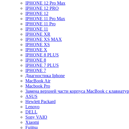
IPHONE 12 Pro Max
IPHONE 12 PRO
IPHONE 12
IPHONE 11 Pro Max
IPHONE 11 Pro
IPHONE 11
IPHONE XR
IPHONE XS MAX
IPHONE XS
IPHONE X
IPHONE 8 PLUS
IPHONE 8
IPHONE 7 PLUS
IPHONE 7
Диагностика Iphone
MacBook Air
Macbook Pro
Замена верхней части корпуса MacBook с клавиату
ASUS
Hewlett Packard
Lenovo
DELL
Sony VAIO
Xiaomi
Fujitsu