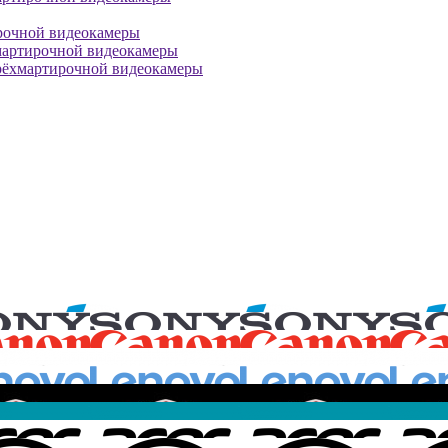
рочной видеокамеры
мартирочной видеокамеры
рёхмартирочной видеокамеры