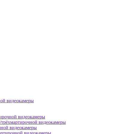
ной видеокамеры
тирочной видеокамеры
й/трёхмартирочной видеокамеры
чной видеокамеры
артирочной видеокамеры