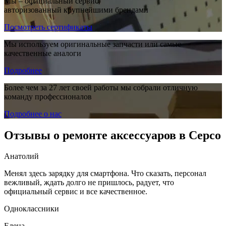
Мы – официальный сервис,
авторизованный крупнейшими брендами
Посмотреть сертификаты
Мы используем оригинальные запчасти или самые
качественные аналоги
Подробнее
Более чем за 27 лет своей работы мы собрали отличную
команду профессионалов
Подробнее о нас
Отзывы о ремонте аксессуаров в Серсо
Анатолий
Менял здесь зарядку для смартфона. Что сказать, персонал
вежливый, ждать долго не пришлось, радует, что
официальный сервис и все качественное.
Одноклассники
Елена