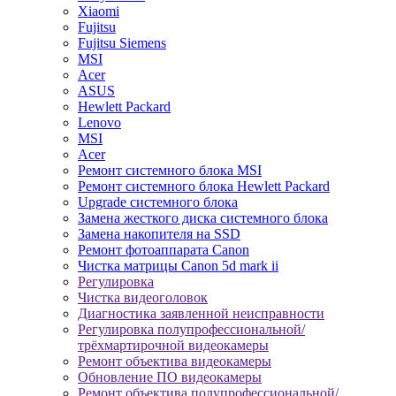
Xiaomi
Fujitsu
Fujitsu Siemens
MSI
Acer
ASUS
Hewlett Packard
Lenovo
MSI
Acer
Ремонт системного блока MSI
Ремонт системного блока Hewlett Packard
Upgrade системного блока
Замена жесткого диска системного блока
Замена накопителя на SSD
Ремонт фотоаппарата Canon
Чистка матрицы Canon 5d mark ii
Регулировка
Чистка видеоголовок
Диагностика заявленной неисправности
Регулировка полупрофессиональной/
трёхмартирочной видеокамеры
Ремонт объектива видеокамеры
Обновление ПО видеокамеры
Ремонт объектива полупрофессиональной/