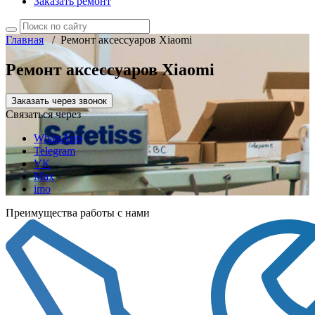
Заказать ремонт
Главная
/
Ремонт аксессуаров Xiaomi
Ремонт аксессуаров Xiaomi
Заказать через звонок
Связаться через
WhatsApp
Telegram
VK
Max
imo
Преимущества работы с нами