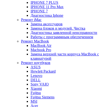
IPHONE 7 PLUS
IPHONE 11 Pro Max
IPHONE 7
Диагностика Iphone
Ремонт iMac
Замена аксессуаров
Замена блоков и модулей. Чистка
Диагностика заявленной неисправности
Работы с программным обеспечением
Ремонт MacBook
MacBook Air
Macbook Pro
Замена верхней части корпуса MacBook с
клавиатурой
Ремонт ноутбуков
ASUS
Hewlett Packard
Lenovo
DELL
Sony VAIO
Xiaomi
Fujitsu
Fujitsu Siemens
MSI
Acer