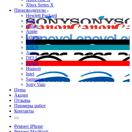
Xbox Series X
Производители
Hewlett Packard
Sony
Canon
Apple
Lenovo
MSI
ASUS
Acer
DELL
Fujitsu
Huawei
Intel
Samsung
Sony Vaio
Цены
Акции
Отзывы
Примеры работ
Контакты
Ремонт iPhone
Ремонт MacBook