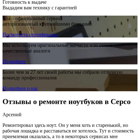
Готовность к выдаче
Выдадим вам технику с гарантией
Мы – официальный сервис,
авторизованный крупнейшими брендами
Посмотреть сертификаты
Мы используем оригинальные запчасти или самые
качественные аналоги
Подробнее
Более чем за 27 лет своей работы мы собрали отличную
команду профессионалов
Подробнее о нас
Отзывы о ремонте ноутбуков в Серсо
Арсений
Ремонтировал здесь ноут. Он у меня хоть и старенький, но
рабочая лошадка и расставаться не хотелось. Тут и стоимость
приемлемая оказалась, а то в некоторых сервисах мне