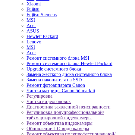
Xiaomi
Fujitsu
Fujitsu Siemens
MSI
Acer
ASUS
Hewlett Packard
Lenovo
MSI
Acer
Ремонт системного блока MSI
Ремонт системного блока Hewlett Packard
Upgrade системного блока
Замена жесткого диска системного блока
Замена накопителя на SSD
Ремонт фотоаппарата Canon
Чистка матрицы Canon 5d mark ii
Регулировка
Чистка видеоголовок
Диагностика заявленной неисправности
Регулировка полупрофессиональной/
трёхмартирочной видеокамеры
Ремонт объектива видеокамеры
Обновление ПО видеокамеры
Ремонт объектива полупрофессиональной/