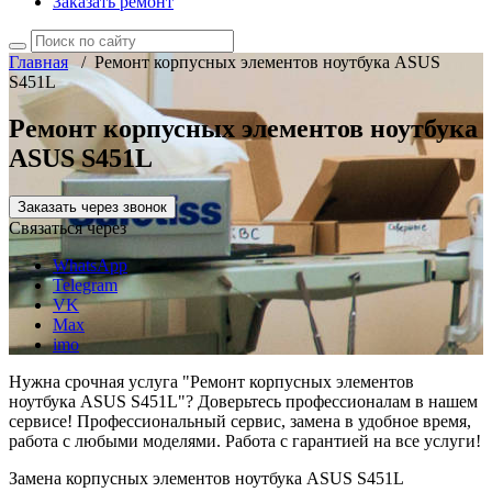
Заказать ремонт
Главная
/
Ремонт корпусных элементов ноутбука ASUS
S451L
Ремонт корпусных элементов ноутбука
ASUS S451L
Заказать через звонок
Связаться через
WhatsApp
Telegram
VK
Max
imo
Нужна срочная услуга "Ремонт корпусных элементов
ноутбука ASUS S451L"? Доверьтесь профессионалам в нашем
сервисе! Профессиональный сервис, замена в удобное время,
работа с любыми моделями. Работа с гарантией на все услуги!
Замена корпусных элементов ноутбука ASUS S451L