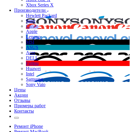
Xbox Series X
Производители
Hewlett Packard
Sony
Canon
Apple
Lenovo
MSI
ASUS
Acer
DELL
Fujitsu
Huawei
Intel
Samsung
Sony Vaio
Цены
Акции
Отзывы
Примеры работ
Контакты
Ремонт iPhone
Ремонт MacBook