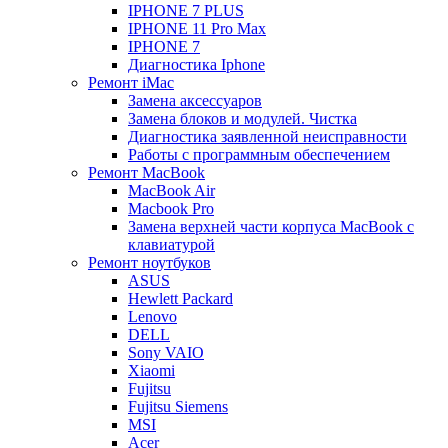
IPHONE 7 PLUS
IPHONE 11 Pro Max
IPHONE 7
Диагностика Iphone
Ремонт iMac
Замена аксессуаров
Замена блоков и модулей. Чистка
Диагностика заявленной неисправности
Работы с программным обеспечением
Ремонт MacBook
MacBook Air
Macbook Pro
Замена верхней части корпуса MacBook с
клавиатурой
Ремонт ноутбуков
ASUS
Hewlett Packard
Lenovo
DELL
Sony VAIO
Xiaomi
Fujitsu
Fujitsu Siemens
MSI
Acer