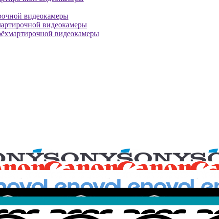
рочной видеокамеры
мартирочной видеокамеры
рёхмартирочной видеокамеры