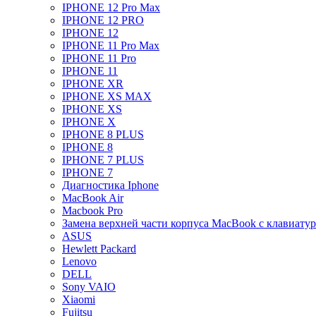
IPHONE 12 Pro Max
IPHONE 12 PRO
IPHONE 12
IPHONE 11 Pro Max
IPHONE 11 Pro
IPHONE 11
IPHONE XR
IPHONE XS MAX
IPHONE XS
IPHONE X
IPHONE 8 PLUS
IPHONE 8
IPHONE 7 PLUS
IPHONE 7
Диагностика Iphone
MacBook Air
Macbook Pro
Замена верхней части корпуса MacBook с клавиату
ASUS
Hewlett Packard
Lenovo
DELL
Sony VAIO
Xiaomi
Fujitsu