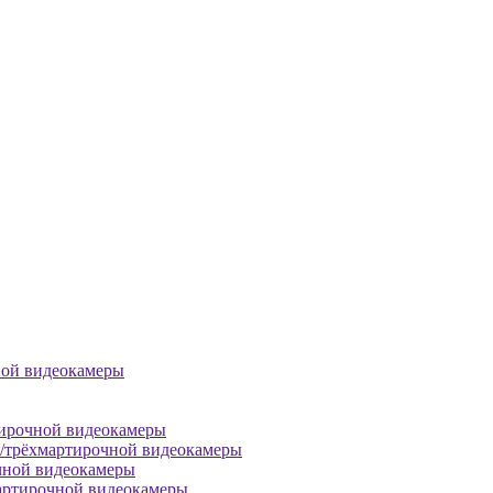
ной видеокамеры
тирочной видеокамеры
й/трёхмартирочной видеокамеры
чной видеокамеры
артирочной видеокамеры