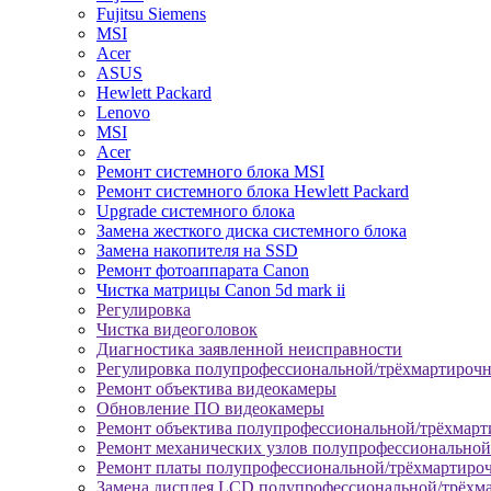
Fujitsu Siemens
MSI
Acer
ASUS
Hewlett Packard
Lenovo
MSI
Acer
Ремонт системного блока MSI
Ремонт системного блока Hewlett Packard
Upgrade системного блока
Замена жесткого диска системного блока
Замена накопителя на SSD
Ремонт фотоаппарата Canon
Чистка матрицы Canon 5d mark ii
Регулировка
Чистка видеоголовок
Диагностика заявленной неисправности
Регулировка полупрофессиональной/трёхмартироч
Ремонт объектива видеокамеры
Обновление ПО видеокамеры
Ремонт объектива полупрофессиональной/трёхмар
Ремонт механических узлов полупрофессионально
Ремонт платы полупрофессиональной/трёхмартиро
Замена дисплея LCD полупрофессиональной/трёхм