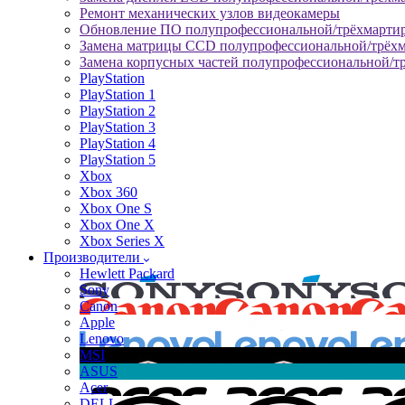
Ремонт механических узлов видеокамеры
Обновление ПО полупрофессиональной/трёхмарти
Замена матрицы CCD полупрофессиональной/трёх
Замена корпусных частей полупрофессиональной/т
PlayStation
PlayStation 1
PlayStation 2
PlayStation 3
PlayStation 4
PlayStation 5
Xbox
Xbox 360
Xbox One S
Xbox One X
Xbox Series X
Производители
Hewlett Packard
Sony
Canon
Apple
Lenovo
MSI
ASUS
Acer
DELL