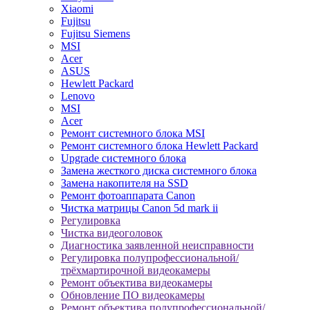
Xiaomi
Fujitsu
Fujitsu Siemens
MSI
Acer
ASUS
Hewlett Packard
Lenovo
MSI
Acer
Ремонт системного блока MSI
Ремонт системного блока Hewlett Packard
Upgrade системного блока
Замена жесткого диска системного блока
Замена накопителя на SSD
Ремонт фотоаппарата Canon
Чистка матрицы Canon 5d mark ii
Регулировка
Чистка видеоголовок
Диагностика заявленной неисправности
Регулировка полупрофессиональной/
трёхмартирочной видеокамеры
Ремонт объектива видеокамеры
Обновление ПО видеокамеры
Ремонт объектива полупрофессиональной/