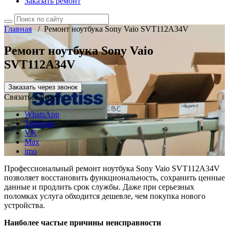
Заказать ремонт
Главная
/
Ремонт ноутбука Sony Vaio SVT112A34V
Ремонт ноутбука Sony Vaio
SVT112A34V
Заказать через звонок
Связаться через
WhatsApp
Telegram
VK
Max
imo
Профессиональный ремонт ноутбука Sony Vaio SVT112A34V
позволяет восстановить функциональность, сохранить ценные
данные и продлить срок службы. Даже при серьезных
поломках услуга обходится дешевле, чем покупка нового
устройства.
Наиболее частые причины неисправности