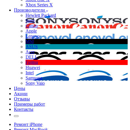
Xbox Series X
Производители
Hewlett Packard
Sony
Canon
Apple
Lenovo
MSI
ASUS
Acer
DELL
Fujitsu
Huawei
Intel
Samsung
Sony Vaio
Цены
Акции
Отзывы
Примеры работ
Контакты
Ремонт iPhone
Ремонт MacBook