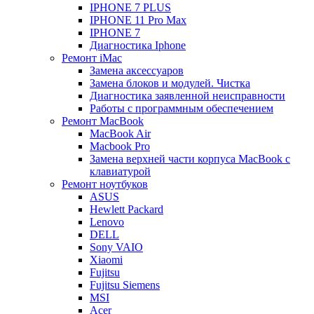
IPHONE 7 PLUS
IPHONE 11 Pro Max
IPHONE 7
Диагностика Iphone
Ремонт iMac
Замена аксессуаров
Замена блоков и модулей. Чистка
Диагностика заявленной неисправности
Работы с программным обеспечением
Ремонт MacBook
MacBook Air
Macbook Pro
Замена верхней части корпуса MacBook с
клавиатурой
Ремонт ноутбуков
ASUS
Hewlett Packard
Lenovo
DELL
Sony VAIO
Xiaomi
Fujitsu
Fujitsu Siemens
MSI
Acer