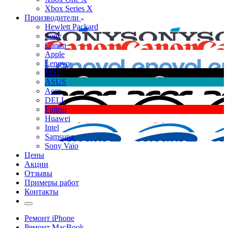
Xbox Series X
Производители
Hewlett Packard
Sony
Canon
Apple
Lenovo
MSI
ASUS
Acer
DELL
Fujitsu
Huawei
Intel
Samsung
Sony Vaio
Цены
Акции
Отзывы
Примеры работ
Контакты
Ремонт iPhone
Ремонт MacBook