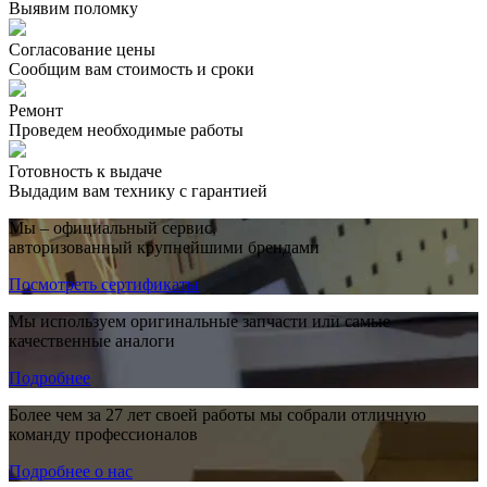
Выявим поломку
Согласование цены
Сообщим вам стоимость и сроки
Ремонт
Проведем необходимые работы
Готовность к выдаче
Выдадим вам технику с гарантией
Мы – официальный сервис,
авторизованный крупнейшими брендами
Посмотреть сертификаты
Мы используем оригинальные запчасти или самые
качественные аналоги
Подробнее
Более чем за 27 лет своей работы мы собрали отличную
команду профессионалов
Подробнее о нас