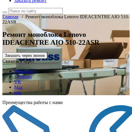
Заказать ремонт
Главная
/
Ремонт моноблока Lenovo IDEACENTRE AIO 510-
22ASR
Ремонт моноблока Lenovo
IDEACENTRE AIO 510-22ASR
Заказать через звонок
Связаться через
WhatsApp
Telegram
VK
Max
imo
Преимущества работы с нами