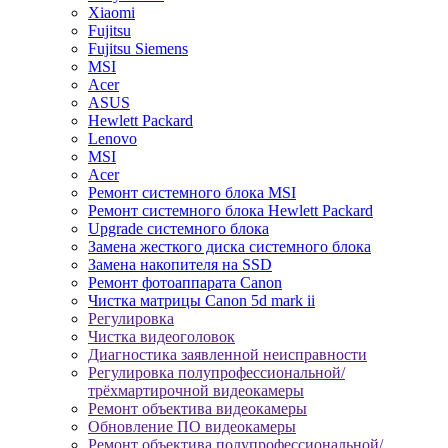
Xiaomi
Fujitsu
Fujitsu Siemens
MSI
Acer
ASUS
Hewlett Packard
Lenovo
MSI
Acer
Ремонт системного блока MSI
Ремонт системного блока Hewlett Packard
Upgrade системного блока
Замена жесткого диска системного блока
Замена накопителя на SSD
Ремонт фотоаппарата Canon
Чистка матрицы Canon 5d mark ii
Регулировка
Чистка видеоголовок
Диагностика заявленной неисправности
Регулировка полупрофессиональной/
трёхмартирочной видеокамеры
Ремонт объектива видеокамеры
Обновление ПО видеокамеры
Ремонт объектива полупрофессиональной/