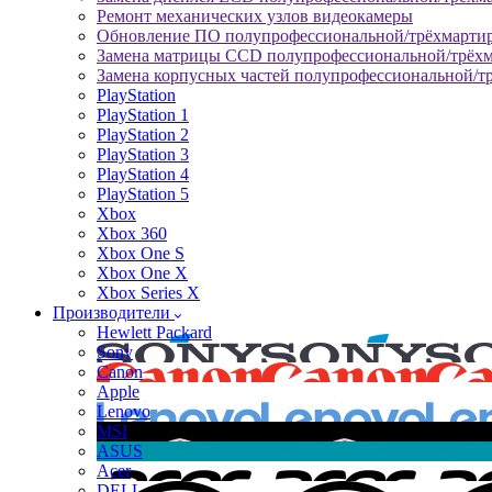
Ремонт механических узлов видеокамеры
Обновление ПО полупрофессиональной/трёхмарти
Замена матрицы CCD полупрофессиональной/трёх
Замена корпусных частей полупрофессиональной/т
PlayStation
PlayStation 1
PlayStation 2
PlayStation 3
PlayStation 4
PlayStation 5
Xbox
Xbox 360
Xbox One S
Xbox One X
Xbox Series X
Производители
Hewlett Packard
Sony
Canon
Apple
Lenovo
MSI
ASUS
Acer
DELL