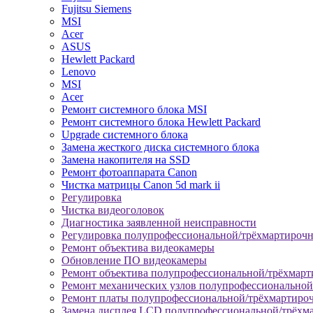
Fujitsu Siemens
MSI
Acer
ASUS
Hewlett Packard
Lenovo
MSI
Acer
Ремонт системного блока MSI
Ремонт системного блока Hewlett Packard
Upgrade системного блока
Замена жесткого диска системного блока
Замена накопителя на SSD
Ремонт фотоаппарата Canon
Чистка матрицы Canon 5d mark ii
Регулировка
Чистка видеоголовок
Диагностика заявленной неисправности
Регулировка полупрофессиональной/трёхмартироч
Ремонт объектива видеокамеры
Обновление ПО видеокамеры
Ремонт объектива полупрофессиональной/трёхмар
Ремонт механических узлов полупрофессионально
Ремонт платы полупрофессиональной/трёхмартиро
Замена дисплея LCD полупрофессиональной/трёхм