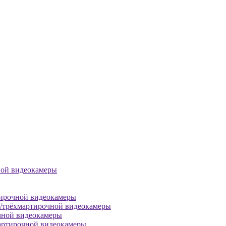
ной видеокамеры
тирочной видеокамеры
й/трёхмартирочной видеокамеры
чной видеокамеры
артирочной видеокамеры