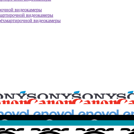
рочной видеокамеры
мартирочной видеокамеры
рёхмартирочной видеокамеры