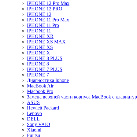
IPHONE 12 Pro Max
IPHONE 12 PRO
IPHONE 12
IPHONE 11 Pro Max
IPHONE 11 Pro
IPHONE 11
IPHONE XR
IPHONE XS MAX
IPHONE XS
IPHONE X
IPHONE 8 PLUS
IPHONE 8
IPHONE 7 PLUS
IPHONE 7
Диагностика Iphone
MacBook Air
Macbook Pro
Замена верхней части корпуса MacBook с клавиату
ASUS
Hewlett Packard
Lenovo
DELL
Sony VAIO
Xiaomi
Fujitsu