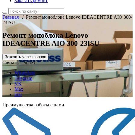
Заказать ремонт
Главная
/
Ремонт моноблока Lenovo IDEACENTRE AIO 300-
23ISU
Ремонт моноблока Lenovo
IDEACENTRE AIO 300-23ISU
Заказать через звонок
Связаться через
WhatsApp
Telegram
VK
Max
imo
Преимущества работы с нами