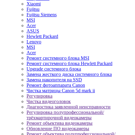
Xiaomi
Fujitsu
Fujitsu Siemens
MSI
Acer
ASUS
Hewlett Packard
Lenovo
MSI
Acer
Ремонт системного блока MSI
Ремонт системного блока Hewlett Packard
Upgrade системного блока
Замена жесткого диска системного блока
Замена накопителя на SSD
Ремонт фотоаппарата Canon
Чистка матрицы Canon 5d mark ii
Регулировка
Чистка видеоголовок
Диагностика заявленной неисправности
Регулировка полупрофессиональной/
трёхмартирочной видеокамеры
Ремонт объектива видеокамеры
Обновление ПО видеокамеры
Ремонт объектива полупрофессиональной/