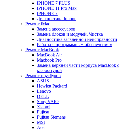
IPHONE 7 PLUS
IPHONE 11 Pro Max
IPHONE 7
Диагностика Iphone
Ремонт iMac
Замена аксессуаров
Замена блоков и модулей. Чистка
Диагностика заявленной неисправности
Работы с программным обеспечением
Ремонт MacBook
MacBook Air
Macbook Pro
Замена верхней части корпуса MacBook с
клавиатурой
Ремонт ноутбуков
ASUS
Hewlett Packard
Lenovo
DELL
Sony VAIO
Xiaomi
Fujitsu
Fujitsu Siemens
MSI
Acer