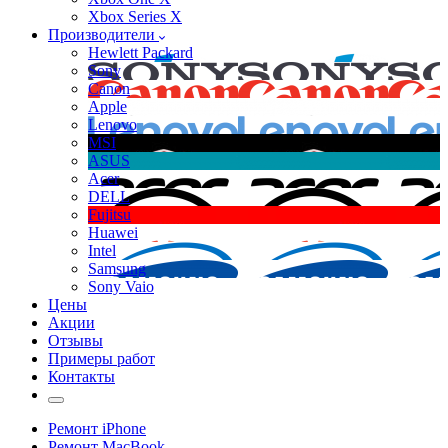
Xbox Series X
Производители
Hewlett Packard
Sony
Canon
Apple
Lenovo
MSI
ASUS
Acer
DELL
Fujitsu
Huawei
Intel
Samsung
Sony Vaio
Цены
Акции
Отзывы
Примеры работ
Контакты
Ремонт iPhone
Ремонт MacBook