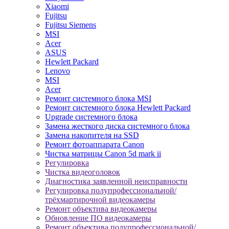
Xiaomi
Fujitsu
Fujitsu Siemens
MSI
Acer
ASUS
Hewlett Packard
Lenovo
MSI
Acer
Ремонт системного блока MSI
Ремонт системного блока Hewlett Packard
Upgrade системного блока
Замена жесткого диска системного блока
Замена накопителя на SSD
Ремонт фотоаппарата Canon
Чистка матрицы Canon 5d mark ii
Регулировка
Чистка видеоголовок
Диагностика заявленной неисправности
Регулировка полупрофессиональной/
трёхмартирочной видеокамеры
Ремонт объектива видеокамеры
Обновление ПО видеокамеры
Ремонт объектива полупрофессиональной/