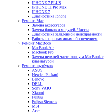
IPHONE 7 PLUS
IPHONE 11 Pro Max
IPHONE 7
Диагностика Iphone
Ремонт iMac
Замена аксессуаров
Замена блоков и модулей. Чистка
Диагностика заявленной неисправности
Работы с программным обеспечением
Ремонт MacBook
MacBook Air
Macbook Pro
Замена верхней части корпуса MacBook с
клавиатурой
Ремонт ноутбуков
ASUS
Hewlett Packard
Lenovo
DELL
Sony VAIO
Xiaomi
Fujitsu
Fujitsu Siemens
MSI
Acer