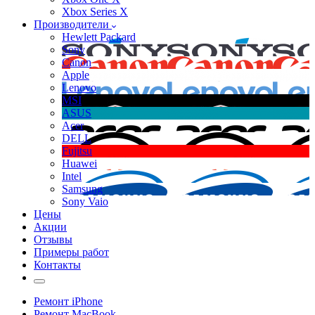
Xbox Series X
Производители
Hewlett Packard
Sony
Canon
Apple
Lenovo
MSI
ASUS
Acer
DELL
Fujitsu
Huawei
Intel
Samsung
Sony Vaio
Цены
Акции
Отзывы
Примеры работ
Контакты
Ремонт iPhone
Ремонт MacBook