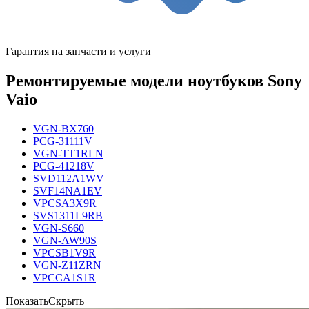
Гарантия на запчасти и услуги
Ремонтируемые модели ноутбуков Sony
Vaio
VGN-BX760
PCG-31111V
VGN-TT1RLN
PCG-41218V
SVD112A1WV
SVF14NA1EV
VPCSA3X9R
SVS1311L9RB
VGN-S660
VGN-AW90S
VPCSB1V9R
VGN-Z11ZRN
VPCCA1S1R
Показать
Скрыть