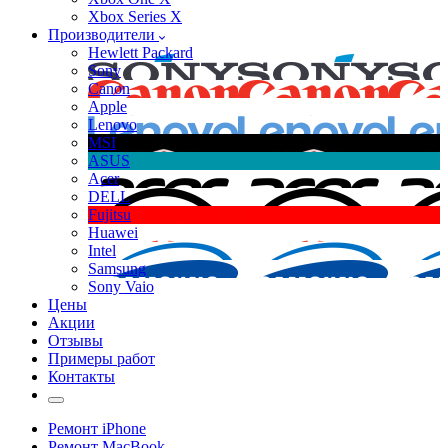
Xbox Series X
Производители
Hewlett Packard
Sony
Canon
Apple
Lenovo
MSI
ASUS
Acer
DELL
Fujitsu
Huawei
Intel
Samsung
Sony Vaio
Цены
Акции
Отзывы
Примеры работ
Контакты
Ремонт iPhone
Ремонт MacBook