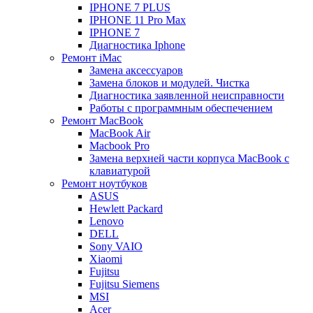
IPHONE 7 PLUS
IPHONE 11 Pro Max
IPHONE 7
Диагностика Iphone
Ремонт iMac
Замена аксессуаров
Замена блоков и модулей. Чистка
Диагностика заявленной неисправности
Работы с программным обеспечением
Ремонт MacBook
MacBook Air
Macbook Pro
Замена верхней части корпуса MacBook с
клавиатурой
Ремонт ноутбуков
ASUS
Hewlett Packard
Lenovo
DELL
Sony VAIO
Xiaomi
Fujitsu
Fujitsu Siemens
MSI
Acer