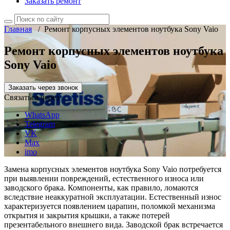
Заказать ремонт
Главная
/
Ремонт корпусных элементов ноутбука Sony Vaio
Ремонт корпусных элементов ноутбука
Sony Vaio
Заказать через звонок
Связаться через
WhatsApp
Telegram
VK
Max
imo
Замена корпусных элементов ноутбука Sony Vaio потребуется
при выявлении повреждений, естественного износа или
заводского брака. Компоненты, как правило, ломаются
вследствие неаккуратной эксплуатации. Естественный износ
характеризуется появлением царапин, поломкой механизма
открытия и закрытия крышки, а также потерей
презентабельного внешнего вида. Заводской брак встречается