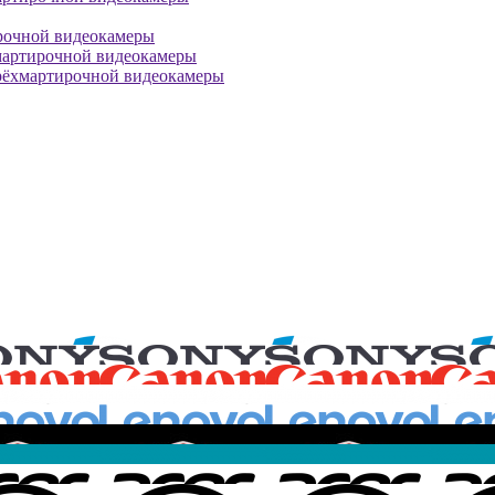
рочной видеокамеры
мартирочной видеокамеры
рёхмартирочной видеокамеры