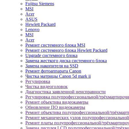
Fujitsu Siemens
MSI
Acer
ASUS
Hewlett Packard
Lenovo
MSI
Acer
Ремонт системного блока MSI
Ремонт системного блока Hewlett Packard
Upgrade системного блока
Замена жесткого диска системного блока
Замена накопителя на SSD
Ремонт фотоаппарата Canon
Чистка матрицы Canon 5d mark ii
Регулировка
Чистка видеоголовок
Диагностика заявленной неисправности
Регулировка полупрофессиональной/трёхмартироч
Ремонт объектива видеокамеры
Обновление ПО видеокамеры
Ремонт объектива полупрофессиональной/трёхмар
Ремонт механических узлов полупрофессионально
Ремонт платы полупрофессиональной/трёхмартиро
Замена дисплея LCD полупрофессиональной/трёхм