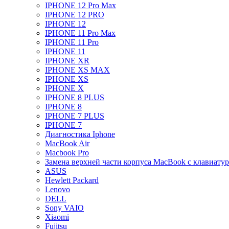
IPHONE 12 Pro Max
IPHONE 12 PRO
IPHONE 12
IPHONE 11 Pro Max
IPHONE 11 Pro
IPHONE 11
IPHONE XR
IPHONE XS MAX
IPHONE XS
IPHONE X
IPHONE 8 PLUS
IPHONE 8
IPHONE 7 PLUS
IPHONE 7
Диагностика Iphone
MacBook Air
Macbook Pro
Замена верхней части корпуса MacBook с клавиату
ASUS
Hewlett Packard
Lenovo
DELL
Sony VAIO
Xiaomi
Fujitsu