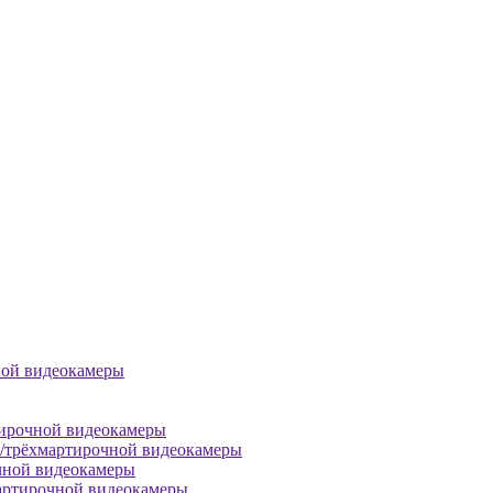
ной видеокамеры
тирочной видеокамеры
й/трёхмартирочной видеокамеры
чной видеокамеры
артирочной видеокамеры