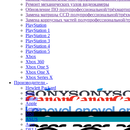
Ремонт механических узлов видеокамеры
Обновление ПО полупрофессиональной/трёхмарти
Замена матрицы CCD полупрофессиональной/трёх
Замена корпусных частей полупрофессиональной/т
PlayStation
PlayStation 1
PlayStation 2
PlayStation 3
PlayStation 4
PlayStation 5
Xbox
Xbox 360
Xbox One S
Xbox One X
Xbox Series X
Производители
Hewlett Packard
Sony
Canon
Apple
Lenovo
MSI
ASUS
Acer
DELL