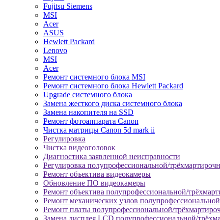
Fujitsu Siemens
MSI
Acer
ASUS
Hewlett Packard
Lenovo
MSI
Acer
Ремонт системного блока MSI
Ремонт системного блока Hewlett Packard
Upgrade системного блока
Замена жесткого диска системного блока
Замена накопителя на SSD
Ремонт фотоаппарата Canon
Чистка матрицы Canon 5d mark ii
Регулировка
Чистка видеоголовок
Диагностика заявленной неисправности
Регулировка полупрофессиональной/трёхмартироч
Ремонт объектива видеокамеры
Обновление ПО видеокамеры
Ремонт объектива полупрофессиональной/трёхмар
Ремонт механических узлов полупрофессионально
Ремонт платы полупрофессиональной/трёхмартиро
Замена дисплея LCD полупрофессиональной/трёхм