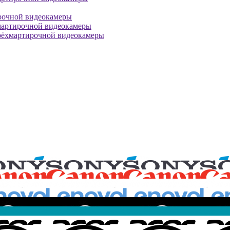
рочной видеокамеры
мартирочной видеокамеры
рёхмартирочной видеокамеры