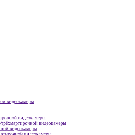
ной видеокамеры
тирочной видеокамеры
й/трёхмартирочной видеокамеры
чной видеокамеры
артирочной видеокамеры