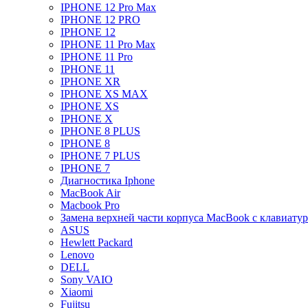
IPHONE 12 Pro Max
IPHONE 12 PRO
IPHONE 12
IPHONE 11 Pro Max
IPHONE 11 Pro
IPHONE 11
IPHONE XR
IPHONE XS MAX
IPHONE XS
IPHONE X
IPHONE 8 PLUS
IPHONE 8
IPHONE 7 PLUS
IPHONE 7
Диагностика Iphone
MacBook Air
Macbook Pro
Замена верхней части корпуса MacBook с клавиату
ASUS
Hewlett Packard
Lenovo
DELL
Sony VAIO
Xiaomi
Fujitsu