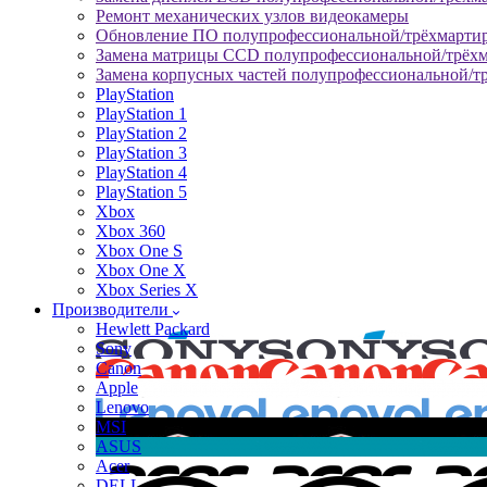
Ремонт механических узлов видеокамеры
Обновление ПО полупрофессиональной/трёхмарти
Замена матрицы CCD полупрофессиональной/трёх
Замена корпусных частей полупрофессиональной/т
PlayStation
PlayStation 1
PlayStation 2
PlayStation 3
PlayStation 4
PlayStation 5
Xbox
Xbox 360
Xbox One S
Xbox One X
Xbox Series X
Производители
Hewlett Packard
Sony
Canon
Apple
Lenovo
MSI
ASUS
Acer
DELL