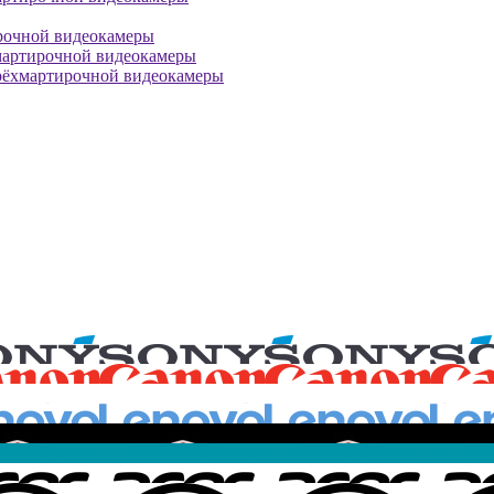
рочной видеокамеры
мартирочной видеокамеры
рёхмартирочной видеокамеры