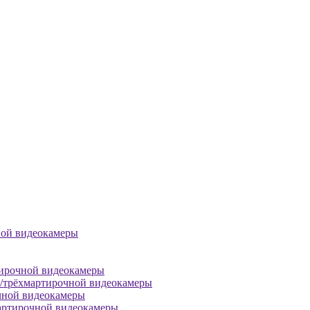
ной видеокамеры
тирочной видеокамеры
й/трёхмартирочной видеокамеры
чной видеокамеры
артирочной видеокамеры