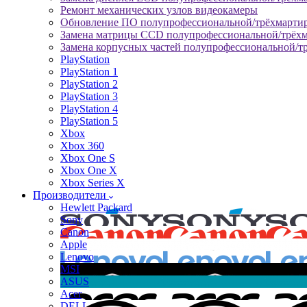
Ремонт механических узлов видеокамеры
Обновление ПО полупрофессиональной/трёхмарти
Замена матрицы CCD полупрофессиональной/трёх
Замена корпусных частей полупрофессиональной/т
PlayStation
PlayStation 1
PlayStation 2
PlayStation 3
PlayStation 4
PlayStation 5
Xbox
Xbox 360
Xbox One S
Xbox One X
Xbox Series X
Производители
Hewlett Packard
Sony
Canon
Apple
Lenovo
MSI
ASUS
Acer
DELL