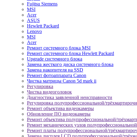
Fujitsu Siemens
MSI
Acer
ASUS
Hewlett Packard
Lenovo
MSI
Acer
Ремонт системного блока MSI
Ремонт системного блока Hewlett Packard
Upgrade системного блока
Замена жесткого диска системного блока
Замена накопителя на SSD
Ремонт фотоаппарата Canon
Чистка матрицы Canon 5d mark ii
Регулировка
Чистка видеоголовок
Диагностика заявленной неисправности
Регулировка полупрофессиональной/трёхмартироч
Ремонт объектива видеокамеры
Обновление ПО видеокамеры
Ремонт объектива полупрофессиональной/трёхмар
Ремонт механических узлов полупрофессионально
Ремонт платы полупрофессиональной/трёхмартиро
Замена дисплея LCD полупрофессиональной/трёхм