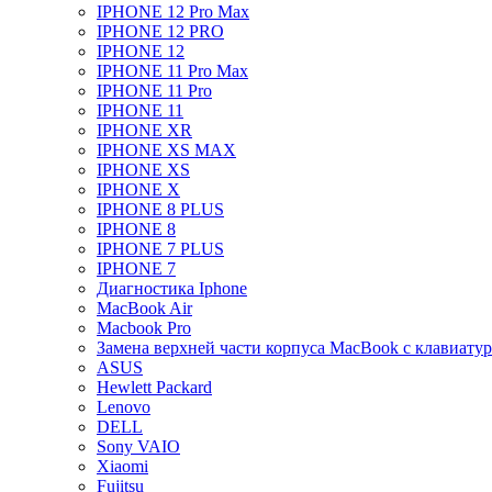
IPHONE 12 Pro Max
IPHONE 12 PRO
IPHONE 12
IPHONE 11 Pro Max
IPHONE 11 Pro
IPHONE 11
IPHONE XR
IPHONE XS MAX
IPHONE XS
IPHONE X
IPHONE 8 PLUS
IPHONE 8
IPHONE 7 PLUS
IPHONE 7
Диагностика Iphone
MacBook Air
Macbook Pro
Замена верхней части корпуса MacBook с клавиату
ASUS
Hewlett Packard
Lenovo
DELL
Sony VAIO
Xiaomi
Fujitsu