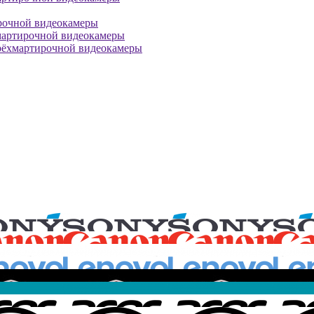
рочной видеокамеры
мартирочной видеокамеры
рёхмартирочной видеокамеры