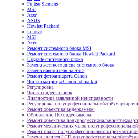
Fujitsu Siemens
MSI
Acer
ASUS
Hewlett Packard
Lenovo
MSI
Acer
Ремонт системного блока MSI
Ремонт системного блока Hewlett Packard
Upgrade системного блока
Замена жесткого диска системного блока
Замена накопителя на SSD
Ремонт фотоаппарата Canon
Чистка матрицы Canon 5d mark ii
Регулировка
Чистка видеоголовок
Диагностика заявленной неисправности
Регулировка полупрофессиональной/трёхмартироч
Ремонт объектива видеокамеры
Обновление ПО видеокамеры
Ремонт объектива полупрофессиональной/трёхмар
Ремонт механических узлов полупрофессионально
Ремонт платы полупрофессиональной/трёхмартиро
Замена дисплея LCD полупрофессиональной/трёхм