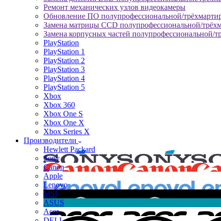
Ремонт механических узлов видеокамеры
Обновление ПО полупрофессиональной/трёхмарти
Замена матрицы CCD полупрофессиональной/трёх
Замена корпусных частей полупрофессиональной/т
PlayStation
PlayStation 1
PlayStation 2
PlayStation 3
PlayStation 4
PlayStation 5
Xbox
Xbox 360
Xbox One S
Xbox One X
Xbox Series X
Производители
Hewlett Packard
Sony
Canon
Apple
Lenovo
MSI
ASUS
Acer
DELL