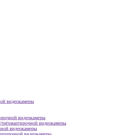
ной видеокамеры
тирочной видеокамеры
й/трёхмартирочной видеокамеры
чной видеокамеры
артирочной видеокамеры