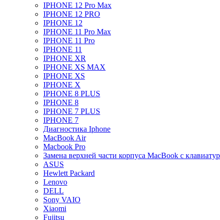
IPHONE 12 Pro Max
IPHONE 12 PRO
IPHONE 12
IPHONE 11 Pro Max
IPHONE 11 Pro
IPHONE 11
IPHONE XR
IPHONE XS MAX
IPHONE XS
IPHONE X
IPHONE 8 PLUS
IPHONE 8
IPHONE 7 PLUS
IPHONE 7
Диагностика Iphone
MacBook Air
Macbook Pro
Замена верхней части корпуса MacBook с клавиату
ASUS
Hewlett Packard
Lenovo
DELL
Sony VAIO
Xiaomi
Fujitsu