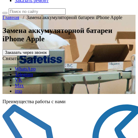
Заказать ремонт
Главная
/
Замена аккумуляторной батареи iPhone Apple
Замена аккумуляторной батареи
iPhone Apple
Заказать через звонок
Связаться через
WhatsApp
Telegram
VK
Max
imo
Преимущества работы с нами