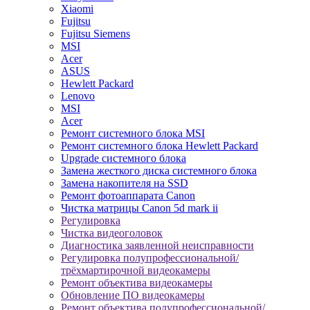
Xiaomi
Fujitsu
Fujitsu Siemens
MSI
Acer
ASUS
Hewlett Packard
Lenovo
MSI
Acer
Ремонт системного блока MSI
Ремонт системного блока Hewlett Packard
Upgrade системного блока
Замена жесткого диска системного блока
Замена накопителя на SSD
Ремонт фотоаппарата Canon
Чистка матрицы Canon 5d mark ii
Регулировка
Чистка видеоголовок
Диагностика заявленной неисправности
Регулировка полупрофессиональной/
трёхмартирочной видеокамеры
Ремонт объектива видеокамеры
Обновление ПО видеокамеры
Ремонт объектива полупрофессиональной/