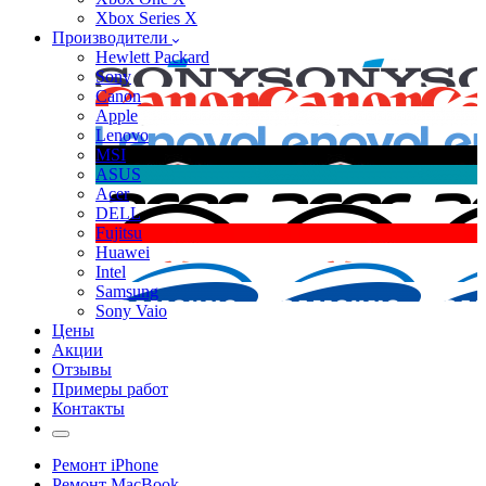
Xbox Series X
Производители
Hewlett Packard
Sony
Canon
Apple
Lenovo
MSI
ASUS
Acer
DELL
Fujitsu
Huawei
Intel
Samsung
Sony Vaio
Цены
Акции
Отзывы
Примеры работ
Контакты
Ремонт iPhone
Ремонт MacBook