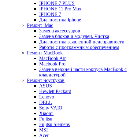
IPHONE 7 PLUS
IPHONE 11 Pro Max
IPHONE 7
Диагностика Iphone
Ремонт iMac
Замена аксессуаров
Замена блоков и модулей. Чистка
Диагностика заявленной неисправности
Работы с программным обеспечением
Ремонт MacBook
MacBook Air
Macbook Pro
Замена верхней части корпуса MacBook с
клавиатурой
Ремонт ноутбуков
ASUS
Hewlett Packard
Lenovo
DELL
Sony VAIO
Xiaomi
Fujitsu
Fujitsu Siemens
MSI
Acer