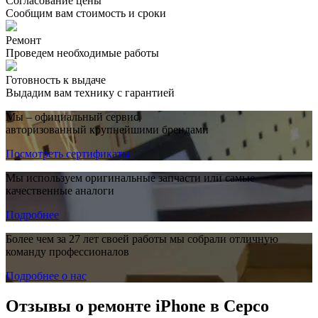
Согласование цены
Сообщим вам стоимость и сроки
Ремонт
Проведем необходимые работы
Готовность к выдаче
Выдадим вам технику с гарантией
Мы – официальный сервис,
авторизованный крупнейшими брендами
Посмотреть сертификаты
Мы используем оригинальные запчасти или самые
качественные аналоги
Подробнее
Более чем за 27 лет своей работы мы собрали отличную
команду профессионалов
Подробнее о нас
Отзывы о ремонте iPhone в Серсо