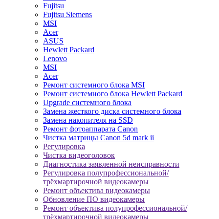
Fujitsu
Fujitsu Siemens
MSI
Acer
ASUS
Hewlett Packard
Lenovo
MSI
Acer
Ремонт системного блока MSI
Ремонт системного блока Hewlett Packard
Upgrade системного блока
Замена жесткого диска системного блока
Замена накопителя на SSD
Ремонт фотоаппарата Canon
Чистка матрицы Canon 5d mark ii
Регулировка
Чистка видеоголовок
Диагностика заявленной неисправности
Регулировка полупрофессиональной/
трёхмартирочной видеокамеры
Ремонт объектива видеокамеры
Обновление ПО видеокамеры
Ремонт объектива полупрофессиональной/
трёхмартирочной видеокамеры