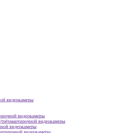
ной видеокамеры
тирочной видеокамеры
й/трёхмартирочной видеокамеры
чной видеокамеры
артирочной видеокамеры