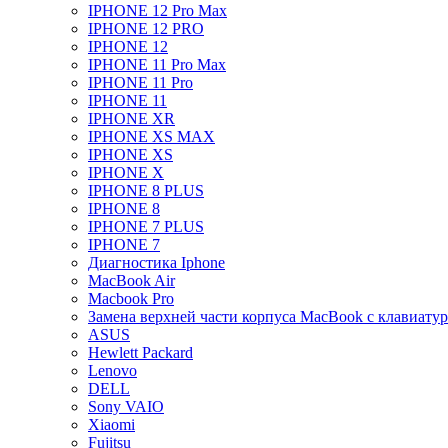
IPHONE 12 Pro Max
IPHONE 12 PRO
IPHONE 12
IPHONE 11 Pro Max
IPHONE 11 Pro
IPHONE 11
IPHONE XR
IPHONE XS MAX
IPHONE XS
IPHONE X
IPHONE 8 PLUS
IPHONE 8
IPHONE 7 PLUS
IPHONE 7
Диагностика Iphone
MacBook Air
Macbook Pro
Замена верхней части корпуса MacBook с клавиату
ASUS
Hewlett Packard
Lenovo
DELL
Sony VAIO
Xiaomi
Fujitsu