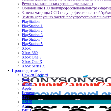
Ремонт механических узлов видеокамеры
Обновление ПО полупрофессиональной/трёхмарти
Замена матрицы CCD полупрофессиональной/трёх
Замена корпусных частей полупрофессиональной/т
PlayStation
PlayStation 1
PlayStation 2
PlayStation 3
PlayStation 4
PlayStation 5
Xbox
Xbox 360
Xbox One S
Xbox One X
Xbox Series X
Производители
Hewlett Packard
Sony
Canon
Apple
Lenovo
MSI
ASUS
Acer
DELL