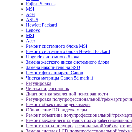
Fujitsu Siemens
MSI
Acer
ASUS
Hewlett Packard
Lenovo
MSI
Acer
Ремонт системного блока MSI
Ремонт системного блока Hewlett Packard
Upgrade системного блока
Замена жесткого диска системного блока
Замена накопителя на SSD
Ремонт фотоаппарата Canon
Чистка матрицы Canon 5d mark ii
Регулировка
Чистка видеоголовок
Диагностика заявленной неисправности
Регулировка полупрофессиональной/трёхмартироч
Ремонт объектива видеокамеры
Обновление ПО видеокамеры
Ремонт объектива полупрофессиональной/трёхмар
Ремонт механических узлов полупрофессионально
Ремонт платы полупрофессиональной/трёхмартиро
Замена дисплея LCD полупрофессиональной/трёхм