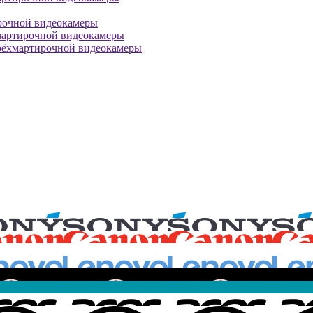
рочной видеокамеры
мартирочной видеокамеры
рёхмартирочной видеокамеры