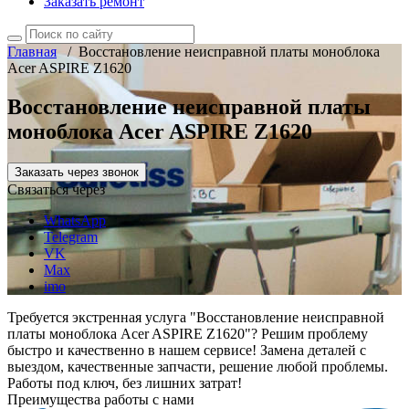
Заказать ремонт
Главная
/
Восстановление неисправной платы моноблока
Acer ASPIRE Z1620
Восстановление неисправной платы
моноблока Acer ASPIRE Z1620
Заказать через звонок
Связаться через
WhatsApp
Telegram
VK
Max
imo
Требуется экстренная услуга "Восстановление неисправной
платы моноблока Acer ASPIRE Z1620"? Решим проблему
быстро и качественно в нашем сервисе! Замена деталей с
выездом, качественные запчасти, решение любой проблемы.
Работы под ключ, без лишних затрат!
Преимущества работы с нами