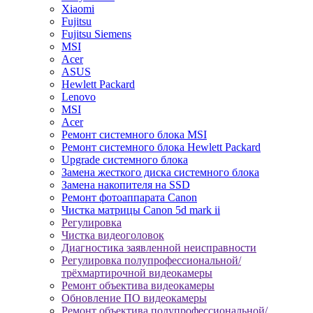
Xiaomi
Fujitsu
Fujitsu Siemens
MSI
Acer
ASUS
Hewlett Packard
Lenovo
MSI
Acer
Ремонт системного блока MSI
Ремонт системного блока Hewlett Packard
Upgrade системного блока
Замена жесткого диска системного блока
Замена накопителя на SSD
Ремонт фотоаппарата Canon
Чистка матрицы Canon 5d mark ii
Регулировка
Чистка видеоголовок
Диагностика заявленной неисправности
Регулировка полупрофессиональной/
трёхмартирочной видеокамеры
Ремонт объектива видеокамеры
Обновление ПО видеокамеры
Ремонт объектива полупрофессиональной/