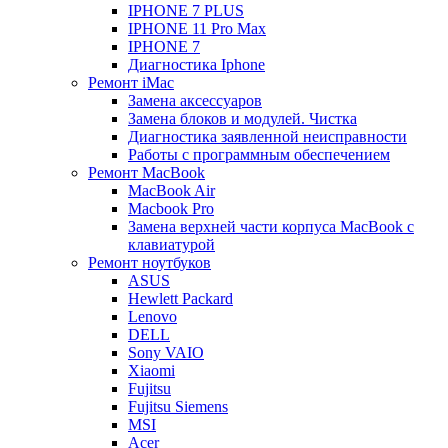
IPHONE 7 PLUS
IPHONE 11 Pro Max
IPHONE 7
Диагностика Iphone
Ремонт iMac
Замена аксессуаров
Замена блоков и модулей. Чистка
Диагностика заявленной неисправности
Работы с программным обеспечением
Ремонт MacBook
MacBook Air
Macbook Pro
Замена верхней части корпуса MacBook с
клавиатурой
Ремонт ноутбуков
ASUS
Hewlett Packard
Lenovo
DELL
Sony VAIO
Xiaomi
Fujitsu
Fujitsu Siemens
MSI
Acer