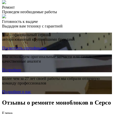
Ремонт
Проведем необходимые работы
Готовность к выдаче
Выдадим вам технику с гарантией
Мы – официальный сервис,
авторизованный крупнейшими брендами
Посмотреть сертификаты
Мы используем оригинальные запчасти или самые
качественные аналоги
Подробнее
Более чем за 27 лет своей работы мы собрали отличную
команду профессионалов
Подробнее о нас
Отзывы о ремонте моноблоков в Серсо
Елена