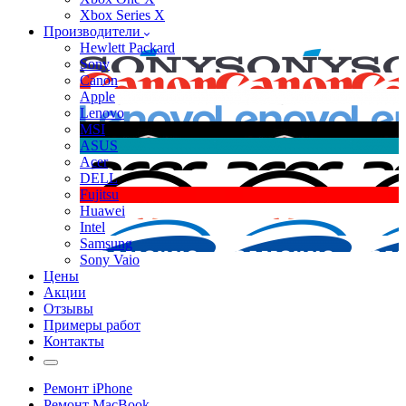
Xbox Series X
Производители
Hewlett Packard
Sony
Canon
Apple
Lenovo
MSI
ASUS
Acer
DELL
Fujitsu
Huawei
Intel
Samsung
Sony Vaio
Цены
Акции
Отзывы
Примеры работ
Контакты
Ремонт iPhone
Ремонт MacBook