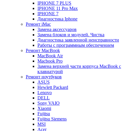
IPHONE 7 PLUS
IPHONE 11 Pro Max
IPHONE 7
Диагностика Iphone
Ремонт iMac
Замена аксессуаров
Замена блоков и модулей. Чистка
Диагностика заявленной неисправности
Работы с программным обеспечением
Ремонт MacBook
MacBook Air
Macbook Pro
Замена верхней части корпуса MacBook с
клавиатурой
Ремонт ноутбуков
ASUS
Hewlett Packard
Lenovo
DELL
Sony VAIO
Xiaomi
Fujitsu
Fujitsu Siemens
MSI
Acer