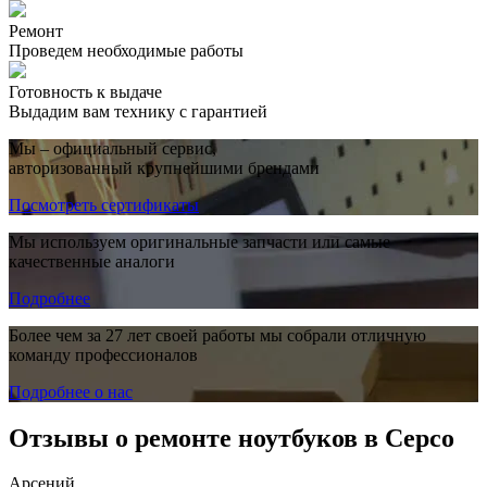
Ремонт
Проведем необходимые работы
Готовность к выдаче
Выдадим вам технику с гарантией
Мы – официальный сервис,
авторизованный крупнейшими брендами
Посмотреть сертификаты
Мы используем оригинальные запчасти или самые
качественные аналоги
Подробнее
Более чем за 27 лет своей работы мы собрали отличную
команду профессионалов
Подробнее о нас
Отзывы о ремонте ноутбуков в Серсо
Арсений