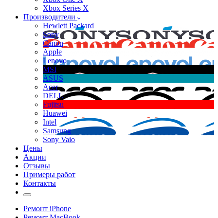
Xbox Series X
Производители
Hewlett Packard
Sony
Canon
Apple
Lenovo
MSI
ASUS
Acer
DELL
Fujitsu
Huawei
Intel
Samsung
Sony Vaio
Цены
Акции
Отзывы
Примеры работ
Контакты
Ремонт iPhone
Ремонт MacBook