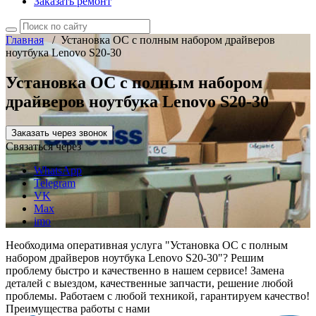
Заказать ремонт
Главная
/
Установка ОС с полным набором драйверов
ноутбука Lenovo S20-30
Установка ОС с полным набором
драйверов ноутбука Lenovo S20-30
Заказать через звонок
Связаться через
WhatsApp
Telegram
VK
Max
imo
Необходима оперативная услуга "Установка ОС с полным
набором драйверов ноутбука Lenovo S20-30"? Решим
проблему быстро и качественно в нашем сервисе! Замена
деталей с выездом, качественные запчасти, решение любой
проблемы. Работаем с любой техникой, гарантируем качество!
Преимущества работы с нами