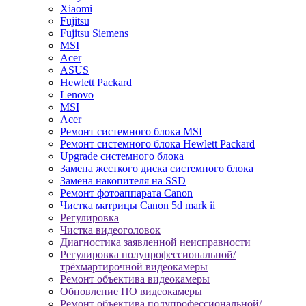
Xiaomi
Fujitsu
Fujitsu Siemens
MSI
Acer
ASUS
Hewlett Packard
Lenovo
MSI
Acer
Ремонт системного блока MSI
Ремонт системного блока Hewlett Packard
Upgrade системного блока
Замена жесткого диска системного блока
Замена накопителя на SSD
Ремонт фотоаппарата Canon
Чистка матрицы Canon 5d mark ii
Регулировка
Чистка видеоголовок
Диагностика заявленной неисправности
Регулировка полупрофессиональной/
трёхмартирочной видеокамеры
Ремонт объектива видеокамеры
Обновление ПО видеокамеры
Ремонт объектива полупрофессиональной/