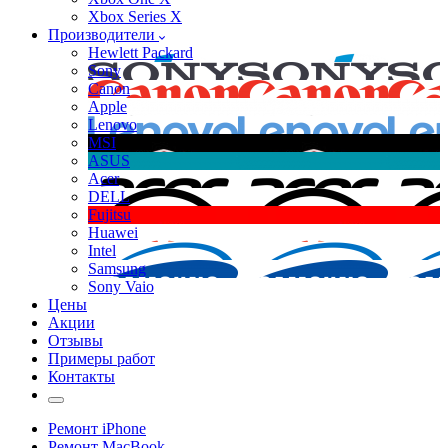
Xbox Series X
Производители
Hewlett Packard
Sony
Canon
Apple
Lenovo
MSI
ASUS
Acer
DELL
Fujitsu
Huawei
Intel
Samsung
Sony Vaio
Цены
Акции
Отзывы
Примеры работ
Контакты
Ремонт iPhone
Ремонт MacBook