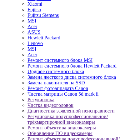
Xiaomi
Fujitsu
Fujitsu Siemens
MSI
Acer
ASUS
Hewlett Packard
Lenovo
MSI
Acer
Ремонт системного блока MSI
Ремонт системного блока Hewlett Packard
Upgrade системного блока
Замена жесткого диска системного блока
Замена накопителя на SSD
Ремонт фотоаппарата Canon
Чистка матрицы Canon 5d mark ii
Регулировка
Чистка видеоголовок
Диагностика заявленной неисправности
Регулировка полупрофессиональной/
трёхмартирочной видеокамеры
Ремонт объектива видеокамеры
Обновление ПО видеокамеры
Ремонт объектива полупрофессиональной/