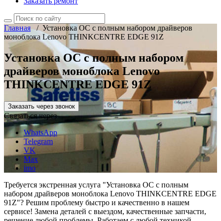
Заказать ремонт
Главная
/
Установка ОС с полным набором драйверов
моноблока Lenovo THINKCENTRE EDGE 91Z
Установка ОС с полным набором
драйверов моноблока Lenovo
THINKCENTRE EDGE 91Z
Заказать через звонок
Связаться через
WhatsApp
Telegram
VK
Max
imo
Требуется экстренная услуга "Установка ОС с полным
набором драйверов моноблока Lenovo THINKCENTRE EDGE
91Z"? Решим проблему быстро и качественно в нашем
сервисе! Замена деталей с выездом, качественные запчасти,
решение любой проблемы. Работаем с любой техникой,