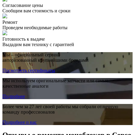
Согласование цены
Сообщим вам стоимость и сроки
Ремонт
Проведем необходимые работы
Готовность к выдаче
Выдадим вам технику с гарантией
Мы – официальный сервис,
авторизованный крупнейшими брендами
Посмотреть сертификаты
Мы используем оригинальные запчасти или самые
качественные аналоги
Подробнее
Более чем за 27 лет своей работы мы собрали отличную
команду профессионалов
Подробнее о нас
Отзывы о ремонте моноблоков в Серсо