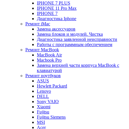
IPHONE 7 PLUS
IPHONE 11 Pro Max
IPHONE 7
Диагностика Iphone
Ремонт iMac
Замена аксессуаров
Замена блоков и модулей. Чистка
Диагностика заявленной неисправности
Работы с программным обеспечением
Ремонт MacBook
MacBook Air
Macbook Pro
Замена верхней части корпуса MacBook с
клавиатурой
Ремонт ноутбуков
ASUS
Hewlett Packard
Lenovo
DELL
Sony VAIO
Xiaomi
Fujitsu
Fujitsu Siemens
MSI
Acer