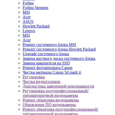
Fujitsu
Fujitsu Siemens
MSI
Acer
ASUS
Hewlett Packard
Lenovo
MSI
Acer
Ремонт системного блока MSI
Ремонт системного блока Hewlett Packard
Upgrade системного блока
Замена жесткого диска системного блока
Замена накопителя на SSD
Ремонт фотоаппарата Canon
Чистка матрицы Canon 5d mark ii
Регулировка
Чистка видеоголовок
Диагностика заявленной неисправности
Регулировка полупрофессиональной/
трёхмартирочной видеокамеры
Ремонт объектива видеокамеры
Обновление ПО видеокамеры
Ремонт объектива полупрофессиональной/
трёхмартирочной видеокамеры