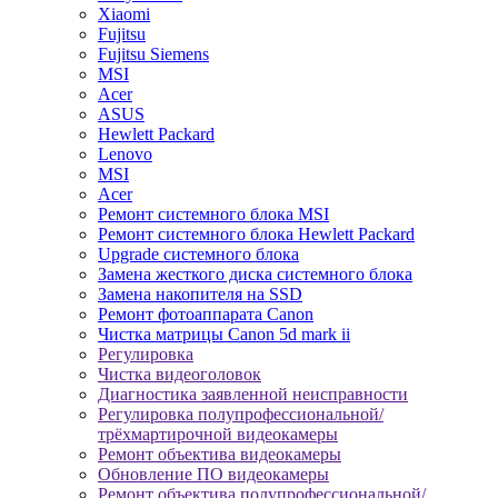
Xiaomi
Fujitsu
Fujitsu Siemens
MSI
Acer
ASUS
Hewlett Packard
Lenovo
MSI
Acer
Ремонт системного блока MSI
Ремонт системного блока Hewlett Packard
Upgrade системного блока
Замена жесткого диска системного блока
Замена накопителя на SSD
Ремонт фотоаппарата Canon
Чистка матрицы Canon 5d mark ii
Регулировка
Чистка видеоголовок
Диагностика заявленной неисправности
Регулировка полупрофессиональной/
трёхмартирочной видеокамеры
Ремонт объектива видеокамеры
Обновление ПО видеокамеры
Ремонт объектива полупрофессиональной/