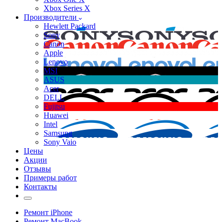
Xbox Series X
Производители
Hewlett Packard
Sony
Canon
Apple
Lenovo
MSI
ASUS
Acer
DELL
Fujitsu
Huawei
Intel
Samsung
Sony Vaio
Цены
Акции
Отзывы
Примеры работ
Контакты
Ремонт iPhone
Ремонт MacBook