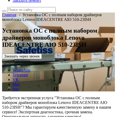
Заказать ремонт
Главная
/
Установка ОС с полным набором драйверов
моноблока Lenovo IDEACENTRE AIO 510-23ISH
Установка ОС с полным набором
драйверов моноблока Lenovo
IDEACENTRE AIO 510-23ISH
Заказать через звонок
Связаться через
WhatsApp
Telegram
VK
Max
imo
Требуется экстренная услуга "Установка ОС с полным
набором драйверов моноблока Lenovo IDEACENTRE AIO
510-23ISH"? Мы гарантируем качественную замену в нашем
сервисе! Экспертная диагностика, срочная замена.
Оригинальные запчасти, гарантия качества!