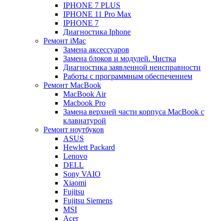
IPHONE 7 PLUS
IPHONE 11 Pro Max
IPHONE 7
Диагностика Iphone
Ремонт iMac
Замена аксессуаров
Замена блоков и модулей. Чистка
Диагностика заявленной неисправности
Работы с программным обеспечением
Ремонт MacBook
MacBook Air
Macbook Pro
Замена верхней части корпуса MacBook с
клавиатурой
Ремонт ноутбуков
ASUS
Hewlett Packard
Lenovo
DELL
Sony VAIO
Xiaomi
Fujitsu
Fujitsu Siemens
MSI
Acer