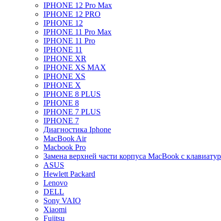
IPHONE 12 Pro Max
IPHONE 12 PRO
IPHONE 12
IPHONE 11 Pro Max
IPHONE 11 Pro
IPHONE 11
IPHONE XR
IPHONE XS MAX
IPHONE XS
IPHONE X
IPHONE 8 PLUS
IPHONE 8
IPHONE 7 PLUS
IPHONE 7
Диагностика Iphone
MacBook Air
Macbook Pro
Замена верхней части корпуса MacBook с клавиату
ASUS
Hewlett Packard
Lenovo
DELL
Sony VAIO
Xiaomi
Fujitsu