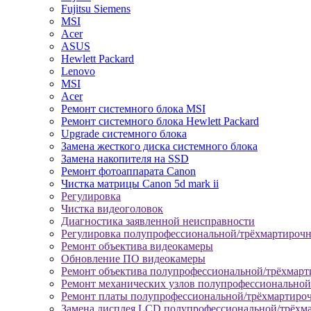
Fujitsu Siemens
MSI
Acer
ASUS
Hewlett Packard
Lenovo
MSI
Acer
Ремонт системного блока MSI
Ремонт системного блока Hewlett Packard
Upgrade системного блока
Замена жесткого диска системного блока
Замена накопителя на SSD
Ремонт фотоаппарата Canon
Чистка матрицы Canon 5d mark ii
Регулировка
Чистка видеоголовок
Диагностика заявленной неисправности
Регулировка полупрофессиональной/трёхмартироч
Ремонт объектива видеокамеры
Обновление ПО видеокамеры
Ремонт объектива полупрофессиональной/трёхмар
Ремонт механических узлов полупрофессионально
Ремонт платы полупрофессиональной/трёхмартиро
Замена дисплея LCD полупрофессиональной/трёхм