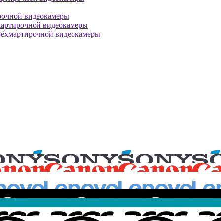
рочной видеокамеры
мартирочной видеокамеры
рёхмартирочной видеокамеры