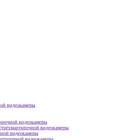
ной видеокамеры
тирочной видеокамеры
й/трёхмартирочной видеокамеры
чной видеокамеры
артирочной видеокамеры