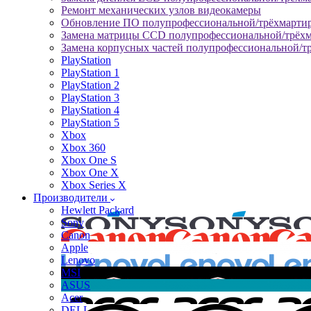
Ремонт механических узлов видеокамеры
Обновление ПО полупрофессиональной/трёхмарти
Замена матрицы CCD полупрофессиональной/трёх
Замена корпусных частей полупрофессиональной/т
PlayStation
PlayStation 1
PlayStation 2
PlayStation 3
PlayStation 4
PlayStation 5
Xbox
Xbox 360
Xbox One S
Xbox One X
Xbox Series X
Производители
Hewlett Packard
Sony
Canon
Apple
Lenovo
MSI
ASUS
Acer
DELL