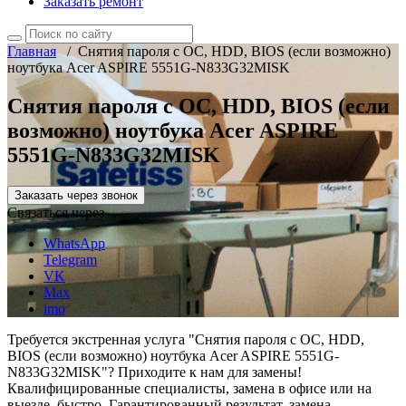
Заказать ремонт
Главная
/
Снятия пароля с OC, HDD, BIOS (если возможно)
ноутбука Acer ASPIRE 5551G-N833G32MISK
Снятия пароля с OC, HDD, BIOS (если
возможно) ноутбука Acer ASPIRE
5551G-N833G32MISK
Заказать через звонок
Связаться через
WhatsApp
Telegram
VK
Max
imo
Требуется экстренная услуга "Снятия пароля с OC, HDD,
BIOS (если возможно) ноутбука Acer ASPIRE 5551G-
N833G32MISK"? Приходите к нам для замены!
Квалифицированные специалисты, замена в офисе или на
выезде, быстро. Гарантированный результат, замена