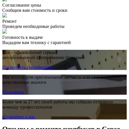
Согласование цены
Сообщим вам стоимость и сроки
Ремонт
Проведем необходимые работы
Готовность к выдаче
Выдадим вам технику с гарантией
Мы – официальный сервис,
авторизованный крупнейшими брендами
Посмотреть сертификаты
Мы используем оригинальные запчасти или самые
качественные аналоги
Подробнее
Более чем за 27 лет своей работы мы собрали отличную
команду профессионалов
Подробнее о нас
Отзывы о ремонте ноутбуков в Серсо