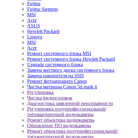
Fujitsu
Fujitsu Siemens
MSI
Acer
ASUS
Hewlett Packard
Lenovo
MSI
Acer
Ремонт системного блока MSI
Ремонт системного блока Hewlett Packard
Upgrade системного блока
Замена жесткого диска системного блока
Замена накопителя на SSD
Ремонт фотоаппарата Canon
Чистка матрицы Canon 5d mark ii
Регулировка
Чистка видеоголовок
Диагностика заявленной неисправности
Регулировка полупрофессиональной/
трёхмартирочной видеокамеры
Ремонт объектива видеокамеры
Обновление ПО видеокамеры
Ремонт объектива полупрофессиональной/
трёхмартирочной видеокамеры