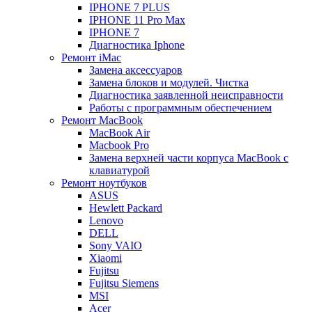
IPHONE 7 PLUS
IPHONE 11 Pro Max
IPHONE 7
Диагностика Iphone
Ремонт iMac
Замена аксессуаров
Замена блоков и модулей. Чистка
Диагностика заявленной неисправности
Работы с программным обеспечением
Ремонт MacBook
MacBook Air
Macbook Pro
Замена верхней части корпуса MacBook с
клавиатурой
Ремонт ноутбуков
ASUS
Hewlett Packard
Lenovo
DELL
Sony VAIO
Xiaomi
Fujitsu
Fujitsu Siemens
MSI
Acer