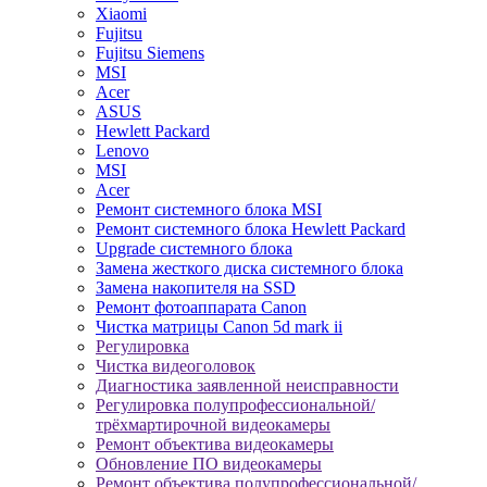
Xiaomi
Fujitsu
Fujitsu Siemens
MSI
Acer
ASUS
Hewlett Packard
Lenovo
MSI
Acer
Ремонт системного блока MSI
Ремонт системного блока Hewlett Packard
Upgrade системного блока
Замена жесткого диска системного блока
Замена накопителя на SSD
Ремонт фотоаппарата Canon
Чистка матрицы Canon 5d mark ii
Регулировка
Чистка видеоголовок
Диагностика заявленной неисправности
Регулировка полупрофессиональной/
трёхмартирочной видеокамеры
Ремонт объектива видеокамеры
Обновление ПО видеокамеры
Ремонт объектива полупрофессиональной/