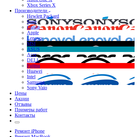
Xbox Series X
Производители
Hewlett Packard
Sony
Canon
Apple
Lenovo
MSI
ASUS
Acer
DELL
Fujitsu
Huawei
Intel
Samsung
Sony Vaio
Цены
Акции
Отзывы
Примеры работ
Контакты
Ремонт iPhone
Ремонт MacBook