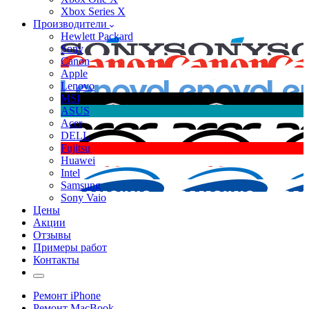
Xbox Series X
Производители
Hewlett Packard
Sony
Canon
Apple
Lenovo
MSI
ASUS
Acer
DELL
Fujitsu
Huawei
Intel
Samsung
Sony Vaio
Цены
Акции
Отзывы
Примеры работ
Контакты
Ремонт iPhone
Ремонт MacBook