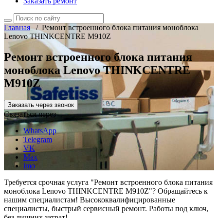
Заказать ремонт
Главная
/
Ремонт встроенного блока питания моноблока
Lenovo THINKCENTRE M910Z
Ремонт встроенного блока питания
моноблока Lenovo THINKCENTRE
M910Z
Заказать через звонок
Связаться через
WhatsApp
Telegram
VK
Max
imo
Требуется срочная услуга "Ремонт встроенного блока питания
моноблока Lenovo THINKCENTRE M910Z"? Обращайтесь к
нашим специалистам! Высококвалифицированные
специалисты, быстрый сервисный ремонт. Работы под ключ,
без лишних затрат!