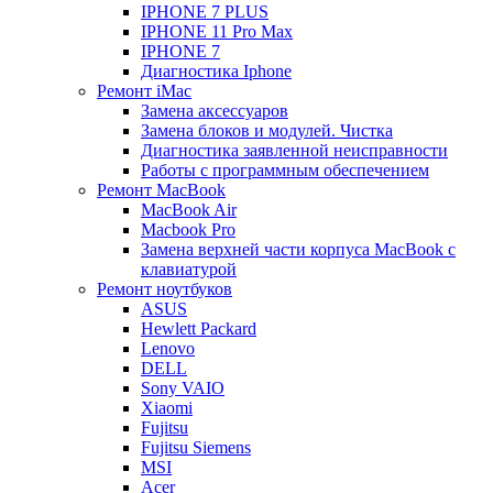
IPHONE 7 PLUS
IPHONE 11 Pro Max
IPHONE 7
Диагностика Iphone
Ремонт iMac
Замена аксессуаров
Замена блоков и модулей. Чистка
Диагностика заявленной неисправности
Работы с программным обеспечением
Ремонт MacBook
MacBook Air
Macbook Pro
Замена верхней части корпуса MacBook с
клавиатурой
Ремонт ноутбуков
ASUS
Hewlett Packard
Lenovo
DELL
Sony VAIO
Xiaomi
Fujitsu
Fujitsu Siemens
MSI
Acer