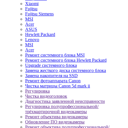
Xiaomi
Fujitsu
Fujitsu Siemens
MSI
Acer
ASUS
Hewlett Packard
Lenovo
MSI
Acer
Ремонт системного блока MSI
Ремонт системного блока Hewlett Packard
Upgrade системного блока
Замена жесткого диска системного блока
Замена накопителя на SSD
Ремонт фотоаппарата Canon
Чистка матрицы Canon 5d mark ii
Регулировка
Чистка видеоголовок
Диагностика заявленной неисправности
Регулировка полупрофессиональной/
трёхмартирочной видеокамеры
Ремонт объектива видеокамеры
Обновление ПО видеокамеры
Ремонт объектива полупрофессиональной/