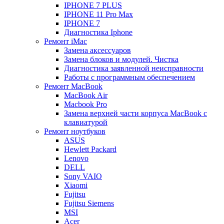
IPHONE 7 PLUS
IPHONE 11 Pro Max
IPHONE 7
Диагностика Iphone
Ремонт iMac
Замена аксессуаров
Замена блоков и модулей. Чистка
Диагностика заявленной неисправности
Работы с программным обеспечением
Ремонт MacBook
MacBook Air
Macbook Pro
Замена верхней части корпуса MacBook с
клавиатурой
Ремонт ноутбуков
ASUS
Hewlett Packard
Lenovo
DELL
Sony VAIO
Xiaomi
Fujitsu
Fujitsu Siemens
MSI
Acer