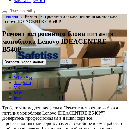
Заказать ремонт
Главная
/
Ремонт встроенного блока питания моноблока
Lenovo IDEACENTRE B540P
Ремонт встроенного блока питания
моноблока Lenovo IDEACENTRE
B540P
Заказать через звонок
Связаться через
WhatsApp
Telegram
VK
Max
imo
Требуется немедленная услуга "Ремонт встроенного блока
питания моноблока Lenovo IDEACENTRE B540P"?
Доверьтесь профессионалам в нашем сервисе!
Профессиональный сервис, замена в удобное время, работа с
любыми моделями. Гарантированный результат, замена