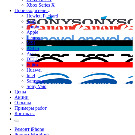
Xbox Series X
Производители
Hewlett Packard
Sony
Canon
Apple
Lenovo
MSI
ASUS
Acer
DELL
Fujitsu
Huawei
Intel
Samsung
Sony Vaio
Цены
Акции
Отзывы
Примеры работ
Контакты
Ремонт iPhone
Ремонт MacBook