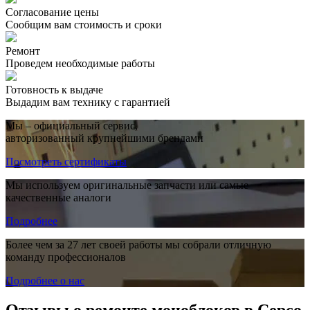
Согласование цены
Сообщим вам стоимость и сроки
Ремонт
Проведем необходимые работы
Готовность к выдаче
Выдадим вам технику с гарантией
Мы – официальный сервис,
авторизованный крупнейшими брендами
Посмотреть сертификаты
Мы используем оригинальные запчасти или самые
качественные аналоги
Подробнее
Более чем за 27 лет своей работы мы собрали отличную
команду профессионалов
Подробнее о нас
Отзывы о ремонте моноблоков в Серсо