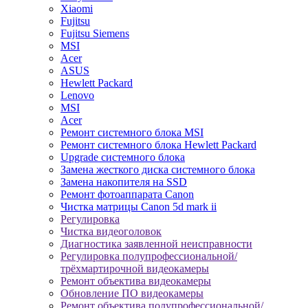
Xiaomi
Fujitsu
Fujitsu Siemens
MSI
Acer
ASUS
Hewlett Packard
Lenovo
MSI
Acer
Ремонт системного блока MSI
Ремонт системного блока Hewlett Packard
Upgrade системного блока
Замена жесткого диска системного блока
Замена накопителя на SSD
Ремонт фотоаппарата Canon
Чистка матрицы Canon 5d mark ii
Регулировка
Чистка видеоголовок
Диагностика заявленной неисправности
Регулировка полупрофессиональной/
трёхмартирочной видеокамеры
Ремонт объектива видеокамеры
Обновление ПО видеокамеры
Ремонт объектива полупрофессиональной/