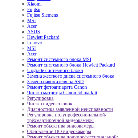
Xiaomi
Fujitsu
Fujitsu Siemens
MSI
Acer
ASUS
Hewlett Packard
Lenovo
MSI
Acer
Ремонт системного блока MSI
Ремонт системного блока Hewlett Packard
Upgrade системного блока
Замена жесткого диска системного блока
Замена накопителя на SSD
Ремонт фотоаппарата Canon
Чистка матрицы Canon 5d mark ii
Регулировка
Чистка видеоголовок
Диагностика заявленной неисправности
Регулировка полупрофессиональной/
трёхмартирочной видеокамеры
Ремонт объектива видеокамеры
Обновление ПО видеокамеры
Ремонт объектива полупрофессиональной/