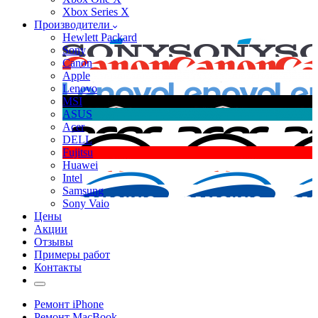
Xbox Series X
Производители
Hewlett Packard
Sony
Canon
Apple
Lenovo
MSI
ASUS
Acer
DELL
Fujitsu
Huawei
Intel
Samsung
Sony Vaio
Цены
Акции
Отзывы
Примеры работ
Контакты
Ремонт iPhone
Ремонт MacBook