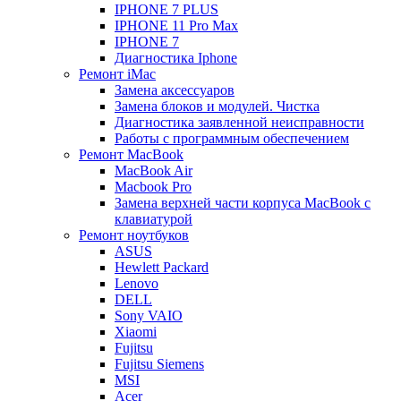
IPHONE 7 PLUS
IPHONE 11 Pro Max
IPHONE 7
Диагностика Iphone
Ремонт iMac
Замена аксессуаров
Замена блоков и модулей. Чистка
Диагностика заявленной неисправности
Работы с программным обеспечением
Ремонт MacBook
MacBook Air
Macbook Pro
Замена верхней части корпуса MacBook с
клавиатурой
Ремонт ноутбуков
ASUS
Hewlett Packard
Lenovo
DELL
Sony VAIO
Xiaomi
Fujitsu
Fujitsu Siemens
MSI
Acer