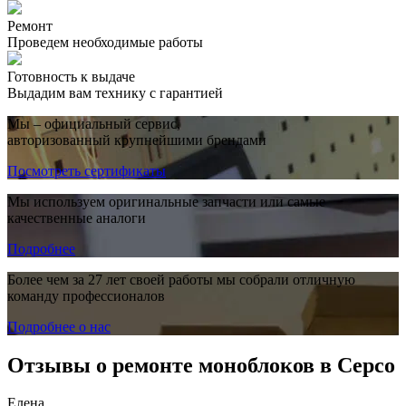
Ремонт
Проведем необходимые работы
Готовность к выдаче
Выдадим вам технику с гарантией
Мы – официальный сервис,
авторизованный крупнейшими брендами
Посмотреть сертификаты
Мы используем оригинальные запчасти или самые
качественные аналоги
Подробнее
Более чем за 27 лет своей работы мы собрали отличную
команду профессионалов
Подробнее о нас
Отзывы о ремонте моноблоков в Серсо
Елена