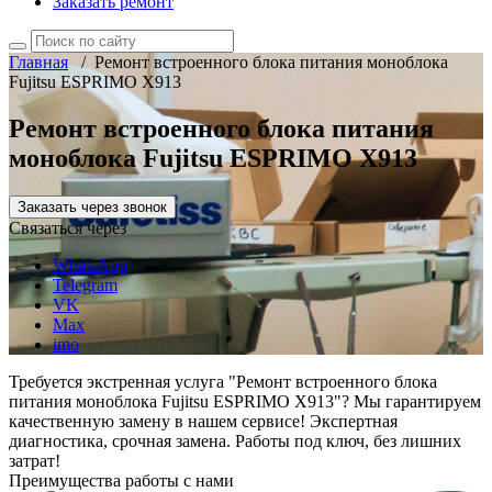
Заказать ремонт
Главная
/
Ремонт встроенного блока питания моноблока
Fujitsu ESPRIMO X913
Ремонт встроенного блока питания
моноблока Fujitsu ESPRIMO X913
Заказать через звонок
Связаться через
WhatsApp
Telegram
VK
Max
imo
Требуется экстренная услуга "Ремонт встроенного блока
питания моноблока Fujitsu ESPRIMO X913"? Мы гарантируем
качественную замену в нашем сервисе! Экспертная
диагностика, срочная замена. Работы под ключ, без лишних
затрат!
Преимущества работы с нами