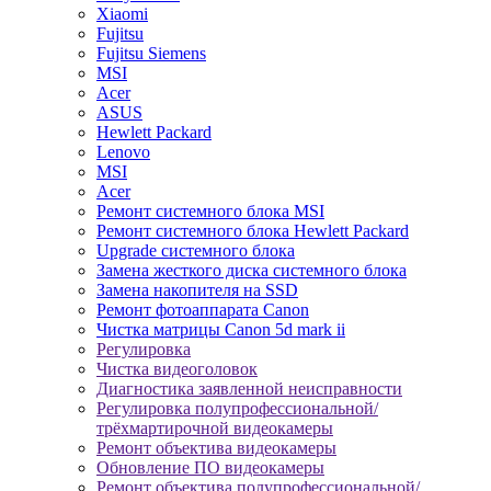
Xiaomi
Fujitsu
Fujitsu Siemens
MSI
Acer
ASUS
Hewlett Packard
Lenovo
MSI
Acer
Ремонт системного блока MSI
Ремонт системного блока Hewlett Packard
Upgrade системного блока
Замена жесткого диска системного блока
Замена накопителя на SSD
Ремонт фотоаппарата Canon
Чистка матрицы Canon 5d mark ii
Регулировка
Чистка видеоголовок
Диагностика заявленной неисправности
Регулировка полупрофессиональной/
трёхмартирочной видеокамеры
Ремонт объектива видеокамеры
Обновление ПО видеокамеры
Ремонт объектива полупрофессиональной/