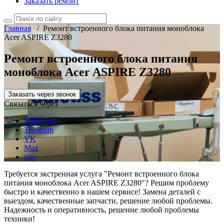
Заказать ремонт
Главная
/
Ремонт встроенного блока питания моноблока
Acer ASPIRE Z3280
Ремонт встроенного блока питания
моноблока Acer ASPIRE Z3280
Заказать через звонок
Связаться через
WhatsApp
Telegram
VK
Max
imo
Требуется экстренная услуга "Ремонт встроенного блока
питания моноблока Acer ASPIRE Z3280"? Решим проблему
быстро и качественно в нашем сервисе! Замена деталей с
выездом, качественные запчасти, решение любой проблемы.
Надежность и оперативность, решение любой проблемы
техники!