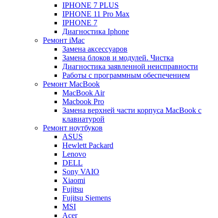
IPHONE 7 PLUS
IPHONE 11 Pro Max
IPHONE 7
Диагностика Iphone
Ремонт iMac
Замена аксессуаров
Замена блоков и модулей. Чистка
Диагностика заявленной неисправности
Работы с программным обеспечением
Ремонт MacBook
MacBook Air
Macbook Pro
Замена верхней части корпуса MacBook с
клавиатурой
Ремонт ноутбуков
ASUS
Hewlett Packard
Lenovo
DELL
Sony VAIO
Xiaomi
Fujitsu
Fujitsu Siemens
MSI
Acer