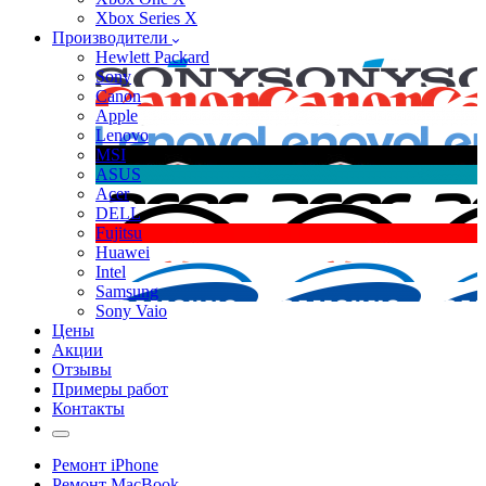
Xbox Series X
Производители
Hewlett Packard
Sony
Canon
Apple
Lenovo
MSI
ASUS
Acer
DELL
Fujitsu
Huawei
Intel
Samsung
Sony Vaio
Цены
Акции
Отзывы
Примеры работ
Контакты
Ремонт iPhone
Ремонт MacBook