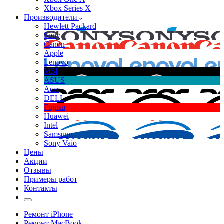
Xbox Series X
Производители
Hewlett Packard
Sony
Canon
Apple
Lenovo
MSI
ASUS
Acer
DELL
Fujitsu
Huawei
Intel
Samsung
Sony Vaio
Цены
Акции
Отзывы
Примеры работ
Контакты
Ремонт iPhone
Ремонт MacBook