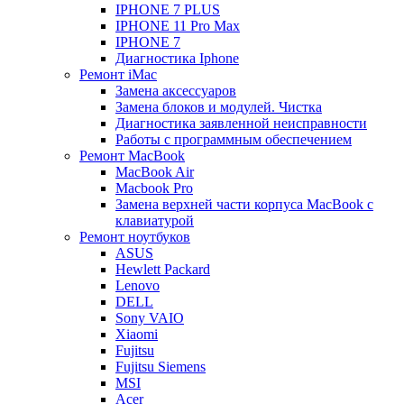
IPHONE 7 PLUS
IPHONE 11 Pro Max
IPHONE 7
Диагностика Iphone
Ремонт iMac
Замена аксессуаров
Замена блоков и модулей. Чистка
Диагностика заявленной неисправности
Работы с программным обеспечением
Ремонт MacBook
MacBook Air
Macbook Pro
Замена верхней части корпуса MacBook с
клавиатурой
Ремонт ноутбуков
ASUS
Hewlett Packard
Lenovo
DELL
Sony VAIO
Xiaomi
Fujitsu
Fujitsu Siemens
MSI
Acer