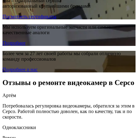
Мы – официальный сервис,
авторизованный крупнейшими брендами
Посмотреть сертификаты
Мы используем оригинальные запчасти или самые
качественные аналоги
Подробнее
Более чем за 27 лет своей работы мы собрали отличную
команду профессионалов
Подробнее о нас
Отзывы о ремонте видеокамер в Серсо
Артём
Потребовалась регулировка видеокамеры, обратился за этим в
Серсо. Работой полностью доволен, как по качеству, так и по
скорости.
Одноклассники
Роман