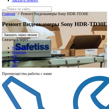
Заказать ремонт
Главная
/
Ремонт Видеокамеры Sony HDR-TD30E
Ремонт Видеокамеры Sony HDR-TD30E
Заказать через звонок
Связаться через
WhatsApp
Telegram
VK
Max
imo
Преимущества работы с нами