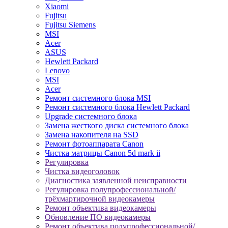
Xiaomi
Fujitsu
Fujitsu Siemens
MSI
Acer
ASUS
Hewlett Packard
Lenovo
MSI
Acer
Ремонт системного блока MSI
Ремонт системного блока Hewlett Packard
Upgrade системного блока
Замена жесткого диска системного блока
Замена накопителя на SSD
Ремонт фотоаппарата Canon
Чистка матрицы Canon 5d mark ii
Регулировка
Чистка видеоголовок
Диагностика заявленной неисправности
Регулировка полупрофессиональной/
трёхмартирочной видеокамеры
Ремонт объектива видеокамеры
Обновление ПО видеокамеры
Ремонт объектива полупрофессиональной/