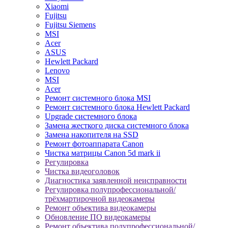
Xiaomi
Fujitsu
Fujitsu Siemens
MSI
Acer
ASUS
Hewlett Packard
Lenovo
MSI
Acer
Ремонт системного блока MSI
Ремонт системного блока Hewlett Packard
Upgrade системного блока
Замена жесткого диска системного блока
Замена накопителя на SSD
Ремонт фотоаппарата Canon
Чистка матрицы Canon 5d mark ii
Регулировка
Чистка видеоголовок
Диагностика заявленной неисправности
Регулировка полупрофессиональной/
трёхмартирочной видеокамеры
Ремонт объектива видеокамеры
Обновление ПО видеокамеры
Ремонт объектива полупрофессиональной/