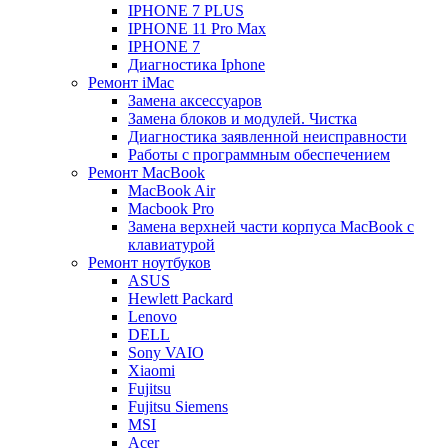
IPHONE 7 PLUS
IPHONE 11 Pro Max
IPHONE 7
Диагностика Iphone
Ремонт iMac
Замена аксессуаров
Замена блоков и модулей. Чистка
Диагностика заявленной неисправности
Работы с программным обеспечением
Ремонт MacBook
MacBook Air
Macbook Pro
Замена верхней части корпуса MacBook с
клавиатурой
Ремонт ноутбуков
ASUS
Hewlett Packard
Lenovo
DELL
Sony VAIO
Xiaomi
Fujitsu
Fujitsu Siemens
MSI
Acer