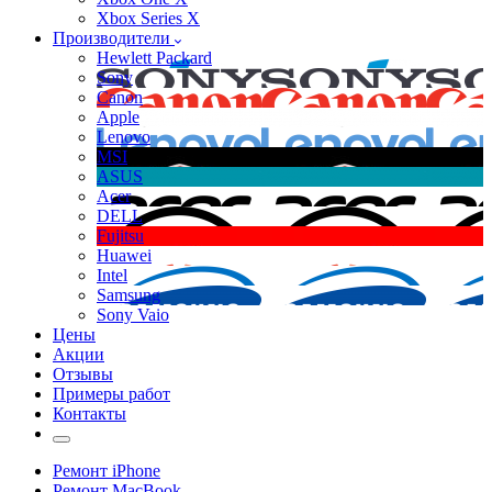
Xbox Series X
Производители
Hewlett Packard
Sony
Canon
Apple
Lenovo
MSI
ASUS
Acer
DELL
Fujitsu
Huawei
Intel
Samsung
Sony Vaio
Цены
Акции
Отзывы
Примеры работ
Контакты
Ремонт iPhone
Ремонт MacBook