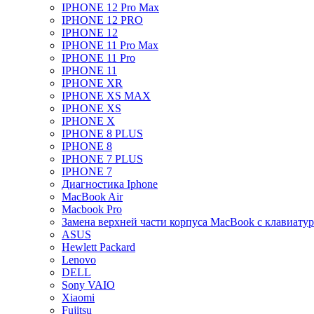
IPHONE 12 Pro Max
IPHONE 12 PRO
IPHONE 12
IPHONE 11 Pro Max
IPHONE 11 Pro
IPHONE 11
IPHONE XR
IPHONE XS MAX
IPHONE XS
IPHONE X
IPHONE 8 PLUS
IPHONE 8
IPHONE 7 PLUS
IPHONE 7
Диагностика Iphone
MacBook Air
Macbook Pro
Замена верхней части корпуса MacBook с клавиату
ASUS
Hewlett Packard
Lenovo
DELL
Sony VAIO
Xiaomi
Fujitsu