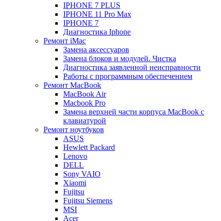
IPHONE 7 PLUS
IPHONE 11 Pro Max
IPHONE 7
Диагностика Iphone
Ремонт iMac
Замена аксессуаров
Замена блоков и модулей. Чистка
Диагностика заявленной неисправности
Работы с программным обеспечением
Ремонт MacBook
MacBook Air
Macbook Pro
Замена верхней части корпуса MacBook с
клавиатурой
Ремонт ноутбуков
ASUS
Hewlett Packard
Lenovo
DELL
Sony VAIO
Xiaomi
Fujitsu
Fujitsu Siemens
MSI
Acer