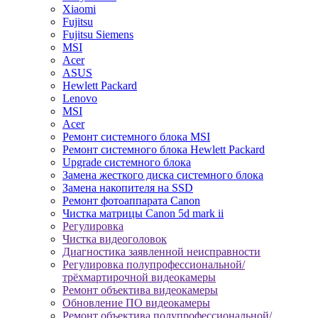
Xiaomi
Fujitsu
Fujitsu Siemens
MSI
Acer
ASUS
Hewlett Packard
Lenovo
MSI
Acer
Ремонт системного блока MSI
Ремонт системного блока Hewlett Packard
Upgrade системного блока
Замена жесткого диска системного блока
Замена накопителя на SSD
Ремонт фотоаппарата Canon
Чистка матрицы Canon 5d mark ii
Регулировка
Чистка видеоголовок
Диагностика заявленной неисправности
Регулировка полупрофессиональной/
трёхмартирочной видеокамеры
Ремонт объектива видеокамеры
Обновление ПО видеокамеры
Ремонт объектива полупрофессиональной/