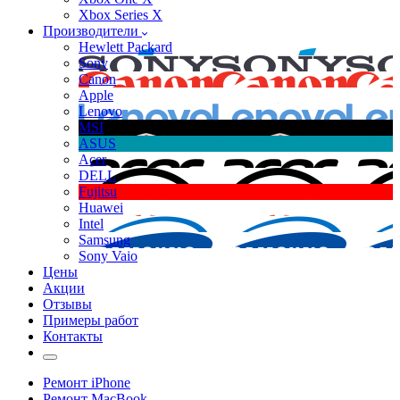
Xbox Series X
Производители
Hewlett Packard
Sony
Canon
Apple
Lenovo
MSI
ASUS
Acer
DELL
Fujitsu
Huawei
Intel
Samsung
Sony Vaio
Цены
Акции
Отзывы
Примеры работ
Контакты
Ремонт iPhone
Ремонт MacBook