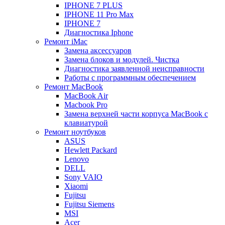
IPHONE 7 PLUS
IPHONE 11 Pro Max
IPHONE 7
Диагностика Iphone
Ремонт iMac
Замена аксессуаров
Замена блоков и модулей. Чистка
Диагностика заявленной неисправности
Работы с программным обеспечением
Ремонт MacBook
MacBook Air
Macbook Pro
Замена верхней части корпуса MacBook с
клавиатурой
Ремонт ноутбуков
ASUS
Hewlett Packard
Lenovo
DELL
Sony VAIO
Xiaomi
Fujitsu
Fujitsu Siemens
MSI
Acer