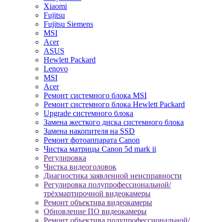
Xiaomi
Fujitsu
Fujitsu Siemens
MSI
Acer
ASUS
Hewlett Packard
Lenovo
MSI
Acer
Ремонт системного блока MSI
Ремонт системного блока Hewlett Packard
Upgrade системного блока
Замена жесткого диска системного блока
Замена накопителя на SSD
Ремонт фотоаппарата Canon
Чистка матрицы Canon 5d mark ii
Регулировка
Чистка видеоголовок
Диагностика заявленной неисправности
Регулировка полупрофессиональной/
трёхмартирочной видеокамеры
Ремонт объектива видеокамеры
Обновление ПО видеокамеры
Ремонт объектива полупрофессиональной/