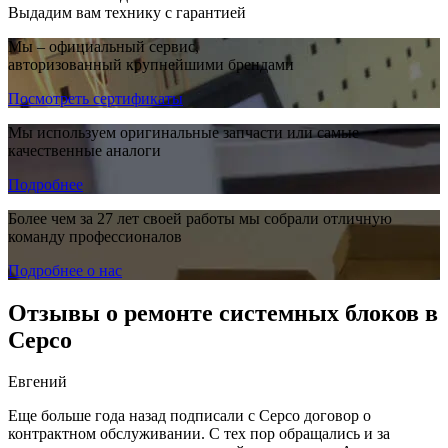
Выдадим вам технику с гарантией
Мы – официальный сервис,
авторизованный крупнейшими брендами
Посмотреть сертификаты
Мы используем оригинальные запчасти или самые
качественные аналоги
Подробнее
Более чем за 27 лет своей работы мы собрали отличную
команду профессионалов
Подробнее о нас
Отзывы о ремонте системных блоков в
Серсо
Евгений
Еще больше года назад подписали с Серсо договор о
контрактном обслуживании. С тех пор обращались и за