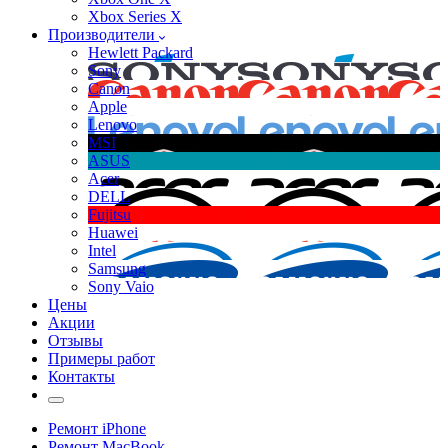
Xbox Series X
Производители
Hewlett Packard
Sony
Canon
Apple
Lenovo
MSI
ASUS
Acer
DELL
Fujitsu
Huawei
Intel
Samsung
Sony Vaio
Цены
Акции
Отзывы
Примеры работ
Контакты
Ремонт iPhone
Ремонт MacBook