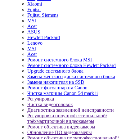
Xiaomi
Fujitsu
Fujitsu Siemens
MSI
Acer
ASUS
Hewlett Packard
Lenovo
MSI
Acer
Ремонт системного блока MSI
Ремонт системного блока Hewlett Packard
Upgrade системного блока
Замена жесткого диска системного блока
Замена накопителя на SSD
Ремонт фотоаппарата Canon
Чистка матрицы Canon 5d mark ii
Регулировка
Чистка видеоголовок
Диагностика заявленной неисправности
Регулировка полупрофессиональной/
трёхмартирочной видеокамеры
Ремонт объектива видеокамеры
Обновление ПО видеокамеры
Ремонт объектива полупрофессиональной/