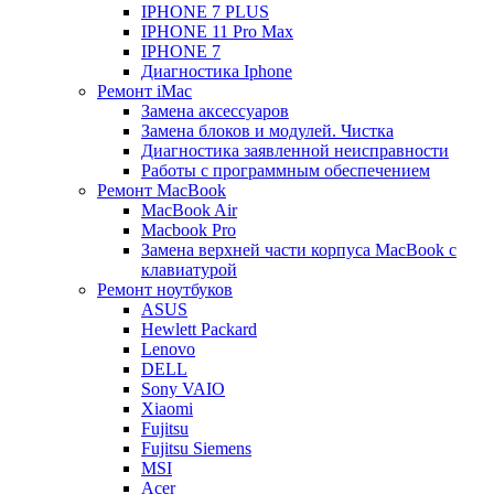
IPHONE 7 PLUS
IPHONE 11 Pro Max
IPHONE 7
Диагностика Iphone
Ремонт iMac
Замена аксессуаров
Замена блоков и модулей. Чистка
Диагностика заявленной неисправности
Работы с программным обеспечением
Ремонт MacBook
MacBook Air
Macbook Pro
Замена верхней части корпуса MacBook с
клавиатурой
Ремонт ноутбуков
ASUS
Hewlett Packard
Lenovo
DELL
Sony VAIO
Xiaomi
Fujitsu
Fujitsu Siemens
MSI
Acer