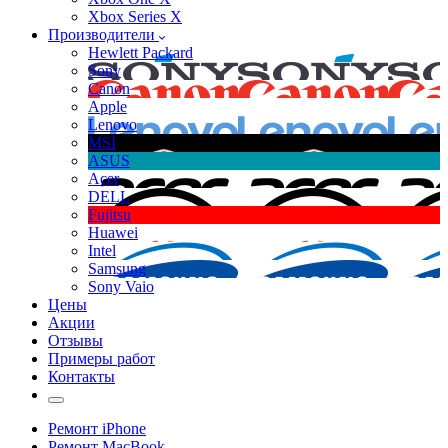
Xbox Series X
Производители
Hewlett Packard
Sony
Canon
Apple
Lenovo
MSI
ASUS
Acer
DELL
Fujitsu
Huawei
Intel
Samsung
Sony Vaio
Цены
Акции
Отзывы
Примеры работ
Контакты
Ремонт iPhone
Ремонт MacBook