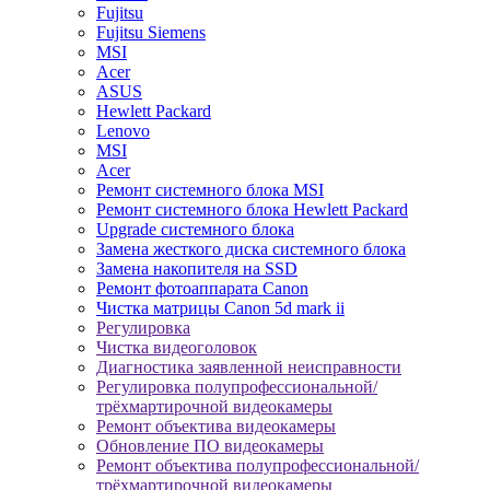
Fujitsu
Fujitsu Siemens
MSI
Acer
ASUS
Hewlett Packard
Lenovo
MSI
Acer
Ремонт системного блока MSI
Ремонт системного блока Hewlett Packard
Upgrade системного блока
Замена жесткого диска системного блока
Замена накопителя на SSD
Ремонт фотоаппарата Canon
Чистка матрицы Canon 5d mark ii
Регулировка
Чистка видеоголовок
Диагностика заявленной неисправности
Регулировка полупрофессиональной/
трёхмартирочной видеокамеры
Ремонт объектива видеокамеры
Обновление ПО видеокамеры
Ремонт объектива полупрофессиональной/
трёхмартирочной видеокамеры