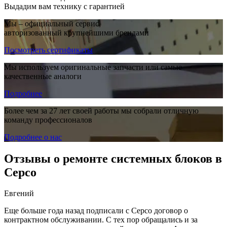
Выдадим вам технику с гарантией
Мы – официальный сервис,
авторизованный крупнейшими брендами
Посмотреть сертификаты
Мы используем оригинальные запчасти или самые
качественные аналоги
Подробнее
Более чем за 27 лет своей работы мы собрали отличную
команду профессионалов
Подробнее о нас
Отзывы о ремонте системных блоков в
Серсо
Евгений
Еще больше года назад подписали с Серсо договор о
контрактном обслуживании. С тех пор обращались и за