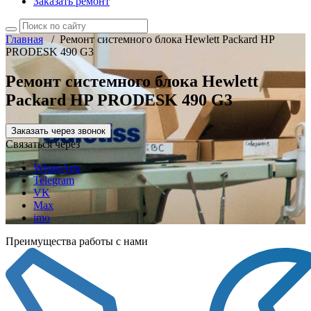
Заказать ремонт
Главная
/
Ремонт системного блока Hewlett Packard HP
PRODESK 490 G3
Ремонт системного блока Hewlett
Packard HP PRODESK 490 G3
Заказать через звонок
Связаться через
WhatsApp
Telegram
VK
Max
imo
Преимущества работы с нами