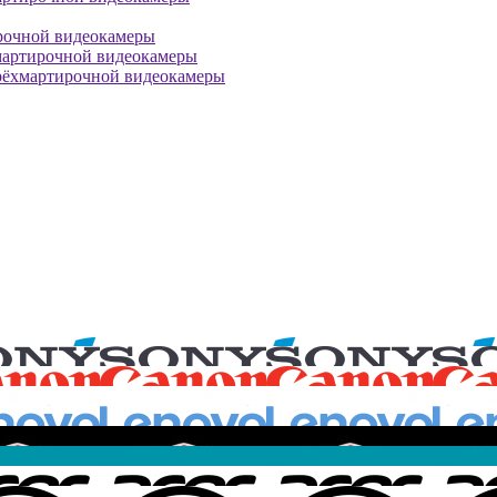
рочной видеокамеры
мартирочной видеокамеры
рёхмартирочной видеокамеры