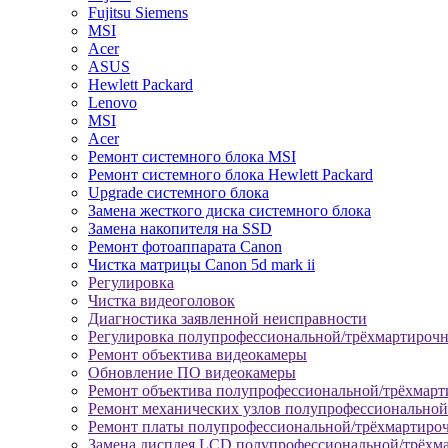
Fujitsu Siemens
MSI
Acer
ASUS
Hewlett Packard
Lenovo
MSI
Acer
Ремонт системного блока MSI
Ремонт системного блока Hewlett Packard
Upgrade системного блока
Замена жесткого диска системного блока
Замена накопителя на SSD
Ремонт фотоаппарата Canon
Чистка матрицы Canon 5d mark ii
Регулировка
Чистка видеоголовок
Диагностика заявленной неисправности
Регулировка полупрофессиональной/трёхмартироч
Ремонт объектива видеокамеры
Обновление ПО видеокамеры
Ремонт объектива полупрофессиональной/трёхмар
Ремонт механических узлов полупрофессионально
Ремонт платы полупрофессиональной/трёхмартиро
Замена дисплея LCD полупрофессиональной/трёхм