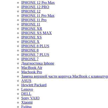
IPHONE 12 Pro Max
IPHONE 12 PRO
IPHONE 12
IPHONE 11 Pro Max
IPHONE 11 Pro
IPHONE 11
IPHONE XR
IPHONE XS MAX
IPHONE XS
IPHONE X
IPHONE 8 PLUS
IPHONE 8
IPHONE 7 PLUS
IPHONE 7
Диагностика Iphone
MacBook Air
Macbook Pro
Замена верхней части корпуса MacBook с клавиату
ASUS
Hewlett Packard
Lenovo
DELL
Sony VAIO
Xiaomi
Fujitsu