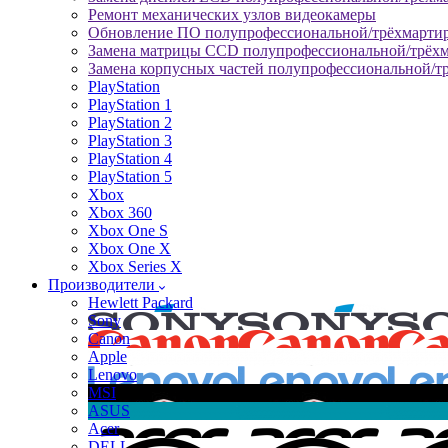
Ремонт механических узлов видеокамеры
Обновление ПО полупрофессиональной/трёхмарти
Замена матрицы CCD полупрофессиональной/трёх
Замена корпусных частей полупрофессиональной/т
PlayStation
PlayStation 1
PlayStation 2
PlayStation 3
PlayStation 4
PlayStation 5
Xbox
Xbox 360
Xbox One S
Xbox One X
Xbox Series X
Производители
Hewlett Packard
Sony
Canon
Apple
Lenovo
MSI
ASUS
Acer
DELL