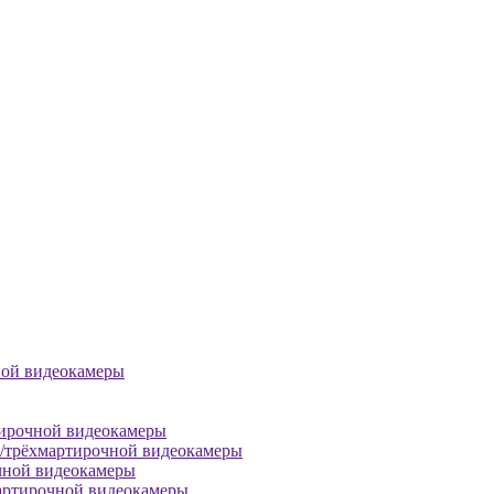
ной видеокамеры
тирочной видеокамеры
й/трёхмартирочной видеокамеры
чной видеокамеры
артирочной видеокамеры