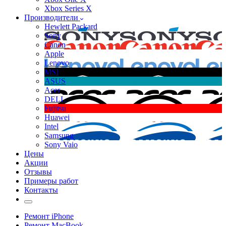
Xbox Series X
Производители
Hewlett Packard
Sony
Canon
Apple
Lenovo
MSI
ASUS
Acer
DELL
Fujitsu
Huawei
Intel
Samsung
Sony Vaio
Цены
Акции
Отзывы
Примеры работ
Контакты
Ремонт iPhone
Ремонт MacBook