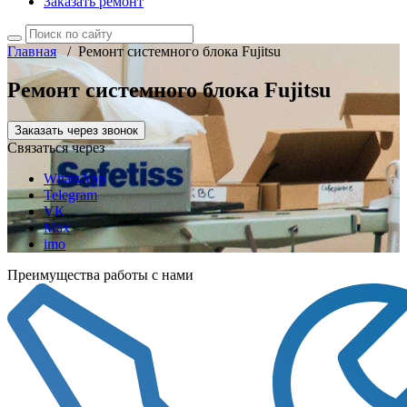
Заказать ремонт
Главная
/
Ремонт системного блока Fujitsu
Ремонт системного блока Fujitsu
Заказать через звонок
Связаться через
WhatsApp
Telegram
VK
Max
imo
Преимущества работы с нами