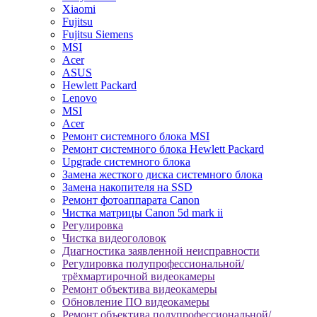
Xiaomi
Fujitsu
Fujitsu Siemens
MSI
Acer
ASUS
Hewlett Packard
Lenovo
MSI
Acer
Ремонт системного блока MSI
Ремонт системного блока Hewlett Packard
Upgrade системного блока
Замена жесткого диска системного блока
Замена накопителя на SSD
Ремонт фотоаппарата Canon
Чистка матрицы Canon 5d mark ii
Регулировка
Чистка видеоголовок
Диагностика заявленной неисправности
Регулировка полупрофессиональной/
трёхмартирочной видеокамеры
Ремонт объектива видеокамеры
Обновление ПО видеокамеры
Ремонт объектива полупрофессиональной/