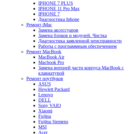
IPHONE 7 PLUS
IPHONE 11 Pro Max
IPHONE 7
Диагностика Iphone
Ремонт iMac
Замена аксессуаров
Замена блоков и модулей. Чистка
Диагностика заявленной неисправности
Работы с программным обеспечением
Ремонт MacBook
MacBook Air
Macbook Pro
Замена верхней части корпуса MacBook с
клавиатурой
Ремонт ноутбуков
ASUS
Hewlett Packard
Lenovo
DELL
Sony VAIO
Xiaomi
Fujitsu
Fujitsu Siemens
MSI
Acer