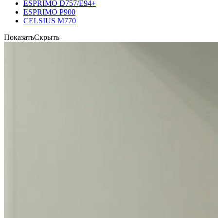
ESPRIMO D757/E94+
ESPRIMO P900
CELSIUS M770
Показать
Скрыть