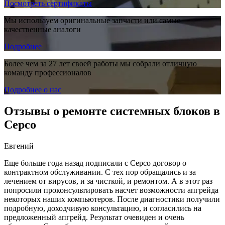
Посмотреть сертификаты
Мы используем оригинальные запчасти или самые
качественные аналоги
Подробнее
Более чем за 27 лет своей работы мы собрали отличную
команду профессионалов
Подробнее о нас
Отзывы о ремонте системных блоков в
Серсо
Евгений
Еще больше года назад подписали с Серсо договор о
контрактном обслуживании. С тех пор обращались и за
лечением от вирусов, и за чисткой, и ремонтом. А в этот раз
попросили проконсультировать насчет возможности апгрейда
некоторых наших компьютеров. После диагностики получили
подробную, доходчивую консультацию, и согласились на
предложенный апгрейд. Результат очевиден и очень