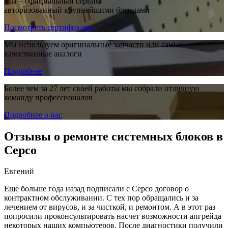
Мы – официальный сервис,
авторизованный крупнейшими брендами
Посмотреть сертификаты
Мы используем оригинальные запчасти или самые
качественные аналоги
Подробнее
Более чем за 27 лет своей работы мы собрали отличную
команду профессионалов
Подробнее о нас
Отзывы о ремонте системных блоков в
Серсо
Евгений
Еще больше года назад подписали с Серсо договор о
контрактном обслуживании. С тех пор обращались и за
лечением от вирусов, и за чисткой, и ремонтом. А в этот раз
попросили проконсультировать насчет возможности апгрейда
некоторых наших компьютеров. После диагностики получили