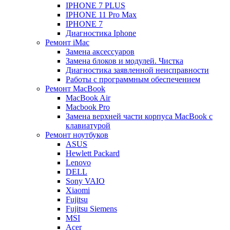
IPHONE 7 PLUS
IPHONE 11 Pro Max
IPHONE 7
Диагностика Iphone
Ремонт iMac
Замена аксессуаров
Замена блоков и модулей. Чистка
Диагностика заявленной неисправности
Работы с программным обеспечением
Ремонт MacBook
MacBook Air
Macbook Pro
Замена верхней части корпуса MacBook с
клавиатурой
Ремонт ноутбуков
ASUS
Hewlett Packard
Lenovo
DELL
Sony VAIO
Xiaomi
Fujitsu
Fujitsu Siemens
MSI
Acer