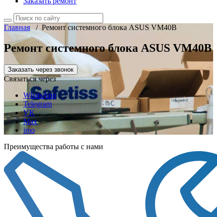
Заказать ремонт
Главная
/
Ремонт системного блока ASUS VM40B
Ремонт системного блока ASUS VM40B
Заказать через звонок
Связаться через
WhatsApp
Telegram
VK
Max
imo
Преимущества работы с нами