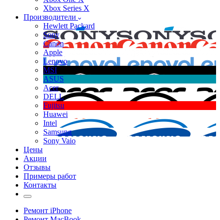
Xbox Series X
Производители
Hewlett Packard
Sony
Canon
Apple
Lenovo
MSI
ASUS
Acer
DELL
Fujitsu
Huawei
Intel
Samsung
Sony Vaio
Цены
Акции
Отзывы
Примеры работ
Контакты
Ремонт iPhone
Ремонт MacBook