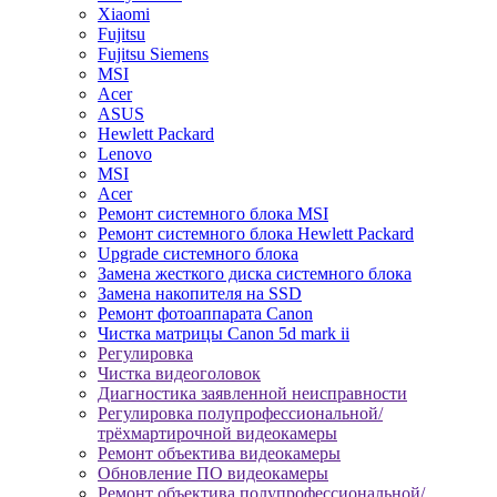
Xiaomi
Fujitsu
Fujitsu Siemens
MSI
Acer
ASUS
Hewlett Packard
Lenovo
MSI
Acer
Ремонт системного блока MSI
Ремонт системного блока Hewlett Packard
Upgrade системного блока
Замена жесткого диска системного блока
Замена накопителя на SSD
Ремонт фотоаппарата Canon
Чистка матрицы Canon 5d mark ii
Регулировка
Чистка видеоголовок
Диагностика заявленной неисправности
Регулировка полупрофессиональной/
трёхмартирочной видеокамеры
Ремонт объектива видеокамеры
Обновление ПО видеокамеры
Ремонт объектива полупрофессиональной/