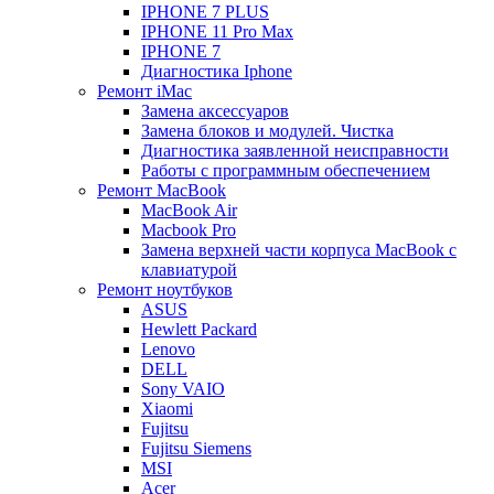
IPHONE 7 PLUS
IPHONE 11 Pro Max
IPHONE 7
Диагностика Iphone
Ремонт iMac
Замена аксессуаров
Замена блоков и модулей. Чистка
Диагностика заявленной неисправности
Работы с программным обеспечением
Ремонт MacBook
MacBook Air
Macbook Pro
Замена верхней части корпуса MacBook с
клавиатурой
Ремонт ноутбуков
ASUS
Hewlett Packard
Lenovo
DELL
Sony VAIO
Xiaomi
Fujitsu
Fujitsu Siemens
MSI
Acer