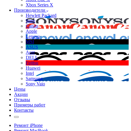
Xbox Series X
Производители
Hewlett Packard
Sony
Canon
Apple
Lenovo
MSI
ASUS
Acer
DELL
Fujitsu
Huawei
Intel
Samsung
Sony Vaio
Цены
Акции
Отзывы
Примеры работ
Контакты
Ремонт iPhone
Ремонт MacBook