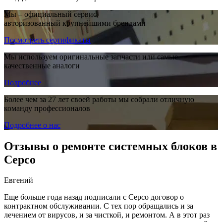
Мы – официальный сервис,
авторизованный крупнейшими брендами
Посмотреть сертификаты
Мы используем оригинальные запчасти или самые
качественные аналоги
Подробнее
Более чем за 27 лет своей работы мы собрали отличную
команду профессионалов
Подробнее о нас
Отзывы о ремонте системных блоков в
Серсо
Евгений
Еще больше года назад подписали с Серсо договор о
контрактном обслуживании. С тех пор обращались и за
лечением от вирусов, и за чисткой, и ремонтом. А в этот раз