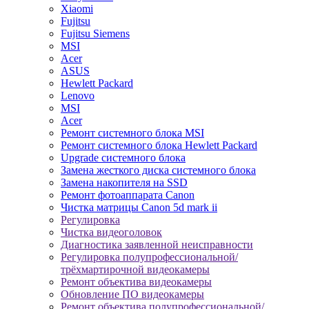
Xiaomi
Fujitsu
Fujitsu Siemens
MSI
Acer
ASUS
Hewlett Packard
Lenovo
MSI
Acer
Ремонт системного блока MSI
Ремонт системного блока Hewlett Packard
Upgrade системного блока
Замена жесткого диска системного блока
Замена накопителя на SSD
Ремонт фотоаппарата Canon
Чистка матрицы Canon 5d mark ii
Регулировка
Чистка видеоголовок
Диагностика заявленной неисправности
Регулировка полупрофессиональной/
трёхмартирочной видеокамеры
Ремонт объектива видеокамеры
Обновление ПО видеокамеры
Ремонт объектива полупрофессиональной/