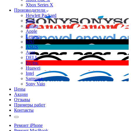
Xbox Series X
Производители
Hewlett Packard
Sony
Canon
Apple
Lenovo
MSI
ASUS
Acer
DELL
Fujitsu
Huawei
Intel
Samsung
Sony Vaio
Цены
Акции
Отзывы
Примеры работ
Контакты
Ремонт iPhone
Ремонт MacBook