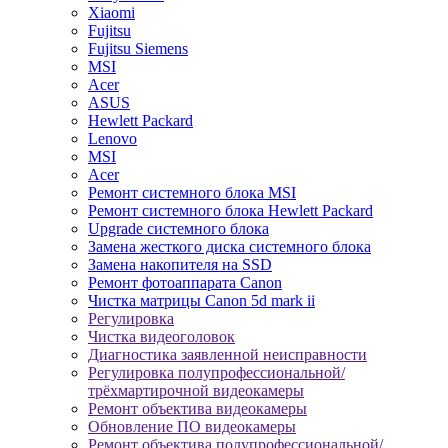
Xiaomi
Fujitsu
Fujitsu Siemens
MSI
Acer
ASUS
Hewlett Packard
Lenovo
MSI
Acer
Ремонт системного блока MSI
Ремонт системного блока Hewlett Packard
Upgrade системного блока
Замена жесткого диска системного блока
Замена накопителя на SSD
Ремонт фотоаппарата Canon
Чистка матрицы Canon 5d mark ii
Регулировка
Чистка видеоголовок
Диагностика заявленной неисправности
Регулировка полупрофессиональной/
трёхмартирочной видеокамеры
Ремонт объектива видеокамеры
Обновление ПО видеокамеры
Ремонт объектива полупрофессиональной/