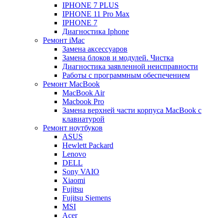
IPHONE 7 PLUS
IPHONE 11 Pro Max
IPHONE 7
Диагностика Iphone
Ремонт iMac
Замена аксессуаров
Замена блоков и модулей. Чистка
Диагностика заявленной неисправности
Работы с программным обеспечением
Ремонт MacBook
MacBook Air
Macbook Pro
Замена верхней части корпуса MacBook с
клавиатурой
Ремонт ноутбуков
ASUS
Hewlett Packard
Lenovo
DELL
Sony VAIO
Xiaomi
Fujitsu
Fujitsu Siemens
MSI
Acer