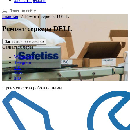
Заказать ремонт
Главная
/
Ремонт сервера DELL
Ремонт сервера DELL
Заказать через звонок
Связаться через
WhatsApp
Telegram
VK
Max
imo
Преимущества работы с нами