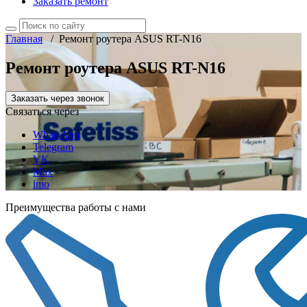
Заказать ремонт
Главная
/
Ремонт роутера ASUS RT-N16
Ремонт роутера ASUS RT-N16
Заказать через звонок
Связаться через
WhatsApp
Telegram
VK
Max
imo
Преимущества работы с нами