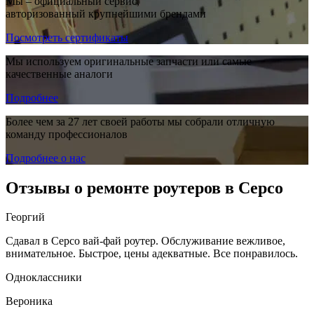
Мы – официальный сервис,
авторизованный крупнейшими брендами
Посмотреть сертификаты
Мы используем оригинальные запчасти или самые
качественные аналоги
Подробнее
Более чем за 27 лет своей работы мы собрали отличную
команду профессионалов
Подробнее о нас
Отзывы о ремонте роутеров в Серсо
Георгий
Сдавал в Серсо вай-фай роутер. Обслуживание вежливое,
внимательное. Быстрое, цены адекватные. Все понравилось.
Одноклассники
Вероника