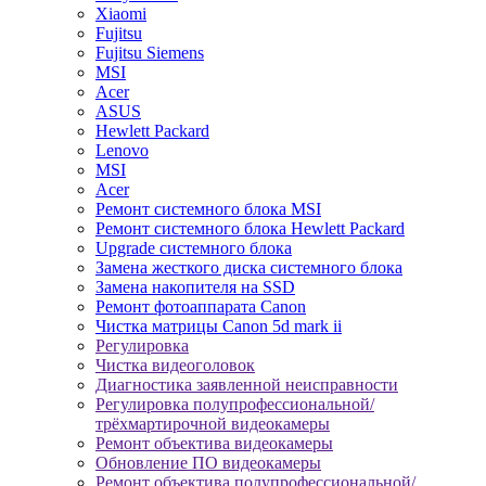
Xiaomi
Fujitsu
Fujitsu Siemens
MSI
Acer
ASUS
Hewlett Packard
Lenovo
MSI
Acer
Ремонт системного блока MSI
Ремонт системного блока Hewlett Packard
Upgrade системного блока
Замена жесткого диска системного блока
Замена накопителя на SSD
Ремонт фотоаппарата Canon
Чистка матрицы Canon 5d mark ii
Регулировка
Чистка видеоголовок
Диагностика заявленной неисправности
Регулировка полупрофессиональной/
трёхмартирочной видеокамеры
Ремонт объектива видеокамеры
Обновление ПО видеокамеры
Ремонт объектива полупрофессиональной/