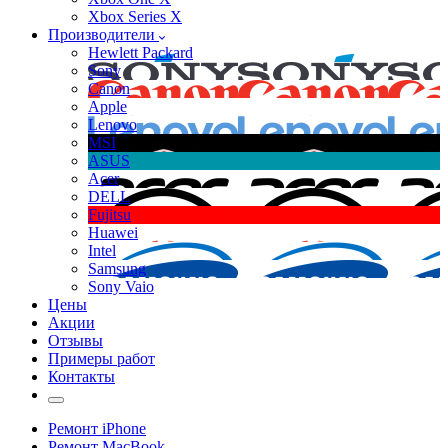
Xbox Series X
Производители
Hewlett Packard
Sony
Canon
Apple
Lenovo
MSI
ASUS
Acer
DELL
Fujitsu
Huawei
Intel
Samsung
Sony Vaio
Цены
Акции
Отзывы
Примеры работ
Контакты
Ремонт iPhone
Ремонт MacBook