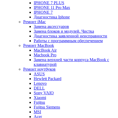
IPHONE 7 PLUS
IPHONE 11 Pro Max
IPHONE 7
Диагностика Iphone
Ремонт iMac
Замена аксессуаров
Замена блоков и модулей. Чистка
Диагностика заявленной неисправности
Работы с программным обеспечением
Ремонт MacBook
MacBook Air
Macbook Pro
Замена верхней части корпуса MacBook с
клавиатурой
Ремонт ноутбуков
ASUS
Hewlett Packard
Lenovo
DELL
Sony VAIO
Xiaomi
Fujitsu
Fujitsu Siemens
MSI
Acer